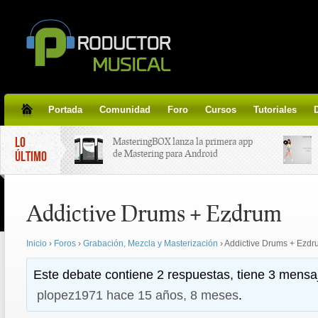
Portada
Comunidad
Foro
Cursos
Tutoriales
LO
MasteringBOX lanza la primera app
de Mastering para Android
ÚLTIMO
MasteringBOX, Masterización on-
Addictive Drums + Ezdrum
line gratis!
Inicio
›
Foros
›
Grabación, Mezcla y Masterización
›
Addictive Drums + Ezdr
Korg lanza SDD-3000, el nuevo
pedal de delay.
Este debate contiene 2 respuestas, tiene 3 mensaj
plopez1971
hace 15 años, 8 meses
.
Tutorial de CLA Effects, aprende a
aplicar efectos a tus voces.