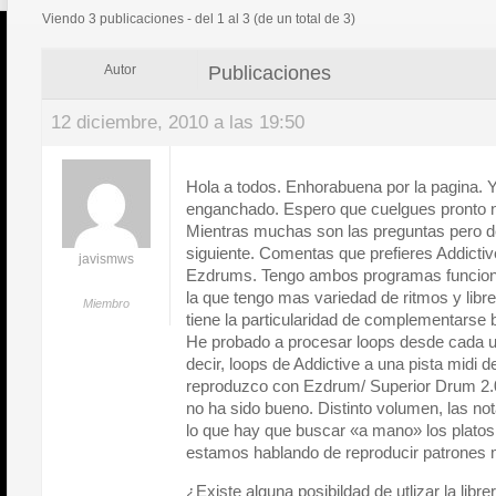
Viendo 3 publicaciones - del 1 al 3 (de un total de 3)
Publicaciones
Autor
12 diciembre, 2010 a las 19:50
Hola a todos. Enhorabuena por la pagina. Y
enganchado. Espero que cuelgues pronto n
Mientras muchas son las preguntas pero 
siguiente. Comentas que prefieres Addictiv
javismws
Ezdrums. Tengo ambos programas funcion
la que tengo mas variedad de ritmos y lib
Miembro
tiene la particularidad de complementarse 
He probado a procesar loops desde cada u
decir, loops de Addictive a una pista midi d
reproduzco con Ezdrum/ Superior Drum 2.0 
no ha sido bueno. Distinto volumen, las n
lo que hay que buscar «a mano» los platos, 
estamos hablando de reproducir patrones m
¿Existe alguna posibildad de utlizar la li