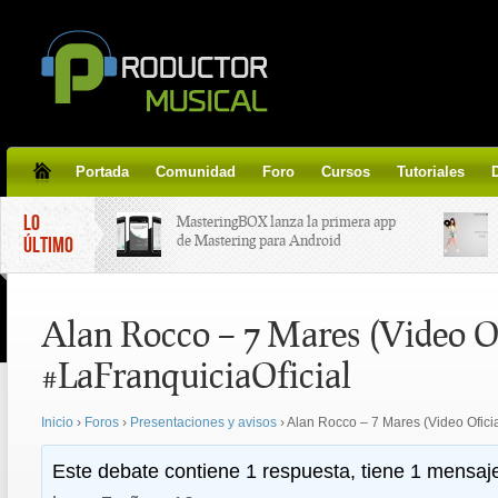
Portada
Comunidad
Foro
Cursos
Tutoriales
LO
MasteringBOX lanza la primera app
de Mastering para Android
ÚLTIMO
MasteringBOX, Masterización on-
Alan Rocco – 7 Mares (Video Of
line gratis!
#LaFranquiciaOficial
Korg lanza SDD-3000, el nuevo
pedal de delay.
Inicio
›
Foros
›
Presentaciones y avisos
›
Alan Rocco – 7 Mares (Video Oficia
Tutorial de CLA Effects, aprende a
Este debate contiene 1 respuesta, tiene 1 mensaje
aplicar efectos a tus voces.