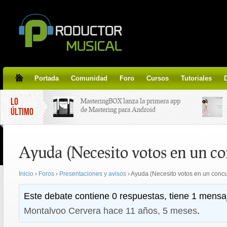
Portada
Comunidad
Foro
Cursos
Tutoriales
LO
MasteringBOX lanza la primera app
de Mastering para Android
ÚLTIMO
MasteringBOX, Masterización on-
Ayuda (Necesito votos en un co
line gratis!
Inicio
›
Foros
›
Presentaciones y avisos
›
Ayuda (Necesito votos en un concu
Korg lanza SDD-3000, el nuevo
pedal de delay.
Este debate contiene 0 respuestas, tiene 1 mensaj
Montalvoo Cervera
hace 11 años, 5 meses
.
Tutorial de CLA Effects, aprende a
aplicar efectos a tus voces.