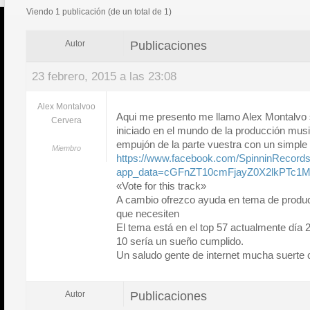
Viendo 1 publicación (de un total de 1)
Publicaciones
Autor
23 febrero, 2015 a las 23:08
Alex Montalvoo
Aqui me presento me llamo Alex Montalvo 
Cervera
iniciado en el mundo de la producción musi
empujón de la parte vuestra con un simple v
Miembro
https://www.facebook.com/SpinninRecor
app_data=cGFnZT10cmFjayZ0X2lkPTc1M
«Vote for this track»
A cambio ofrezco ayuda en tema de produc
que necesiten
El tema está en el top 57 actualmente día 2
10 sería un sueño cumplido.
Un saludo gente de internet mucha suerte 
Publicaciones
Autor