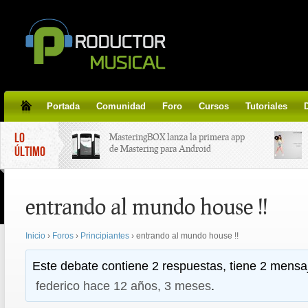
Portada
Comunidad
Foro
Cursos
Tutoriales
LO
MasteringBOX lanza la primera app
de Mastering para Android
ÚLTIMO
MasteringBOX, Masterización on-
entrando al mundo house !!
line gratis!
Inicio
›
Foros
›
Principiantes
›
entrando al mundo house !!
Korg lanza SDD-3000, el nuevo
pedal de delay.
Este debate contiene 2 respuestas, tiene 2 mensaj
federico
hace 12 años, 3 meses
.
Tutorial de CLA Effects, aprende a
aplicar efectos a tus voces.