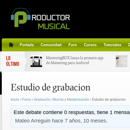
Portada
Comunidad
Foro
Cursos
Tutoriales
LO
MasteringBOX lanza la primera app
de Mastering para Android
ÚLTIMO
MasteringBOX, Masterización on-
Estudio de grabacion
line gratis!
Inicio
›
Foros
›
Grabación, Mezcla y Masterización
›
Estudio de grabacion
Korg lanza SDD-3000, el nuevo
pedal de delay.
Este debate contiene 0 respuestas, tiene 1 mensaj
Mateo Arreguin
hace 7 años, 10 meses
.
Tutorial de CLA Effects, aprende a
aplicar efectos a tus voces.