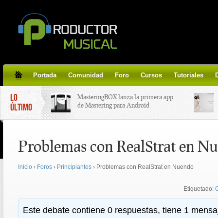
Portada
Comunidad
Foro
Cursos
Tutoriales
LO
MasteringBOX lanza la primera app
de Mastering para Android
ÚLTIMO
MasteringBOX, Masterización on-
Problemas con RealStrat en N
line gratis!
Inicio
›
Foros
›
Principiantes
›
Problemas con RealStrat en Nuendo
Korg lanza SDD-3000, el nuevo
pedal de delay.
Etiquetado:
Tutorial de CLA Effects, aprende a
Este debate contiene 0 respuestas, tiene 1 mensaj
aplicar efectos a tus voces.