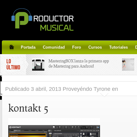
Portada
Comunidad
Foro
Cursos
Tutoriales
LO
MasteringBOX lanza la primera app
de Mastering para Android
ÚLTIMO
MasteringBOX, Masterización on-
Publicado
3 abril, 2013 Proveyéndo Tyrone
en
line gratis!
kontakt 5
Korg lanza SDD-3000, el nuevo
pedal de delay.
Tutorial de CLA Effects, aprende a
aplicar efectos a tus voces.