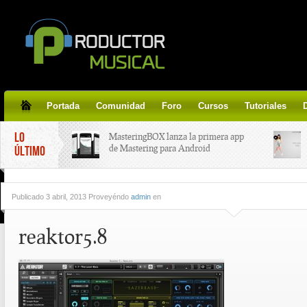
Portada
Comunidad
Foro
Cursos
Tutoriales
LO
MasteringBOX lanza la primera app
de Mastering para Android
ÚLTIMO
MasteringBOX, Masterización on-
Publicado
3 abril, 2013 Proveyéndo
admin
en
line gratis!
reaktor5.8
Korg lanza SDD-3000, el nuevo
pedal de delay.
Tutorial de CLA Effects, aprende a
aplicar efectos a tus voces.