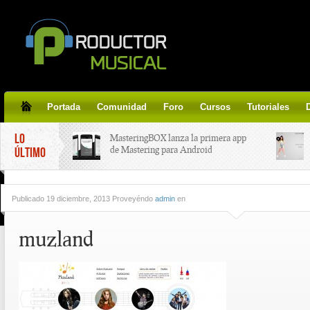
Portada
Comunidad
Foro
Cursos
Tutoriales
LO
MasteringBOX lanza la primera app
de Mastering para Android
ÚLTIMO
MasteringBOX, Masterización on-
Publicado
19 diciembre, 2013 Proveyéndo
admin
en
line gratis!
muzland
Korg lanza SDD-3000, el nuevo
pedal de delay.
Tutorial de CLA Effects, aprende a
aplicar efectos a tus voces.