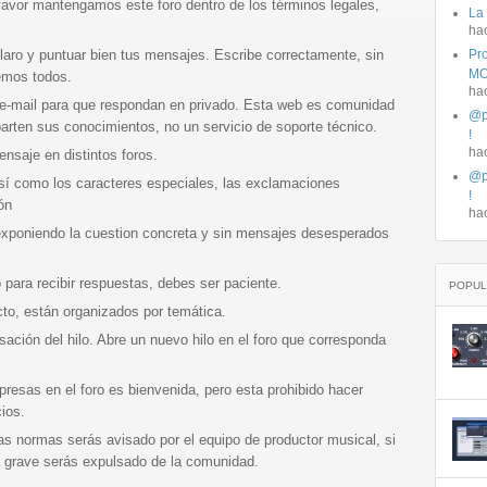
 favor mantengamos este foro dentro de los términos legales,
La
ha
claro y puntuar bien tus mensajes. Escribe correctamente, sin
Pro
MO
remos todos.
ha
 e-mail para que respondan en privado. Esta web es comunidad
@p
rten sus conocimientos, no un servicio de soporte técnico.
!
ha
nsaje en distintos foros.
@p
así como los caracteres especiales, las exclamaciones
!
ón
ha
exponiendo la cuestion concreta y sin mensajes desesperados
 para recibir respuestas, debes ser paciente.
POPUL
cto, están organizados por temática.
ación del hilo. Abre un nuevo hilo en el foro que corresponda
presas en el foro es bienvenida, pero esta prohibido hacer
ios.
as normas serás avisado por el equipo de productor musical, si
a grave serás expulsado de la comunidad.