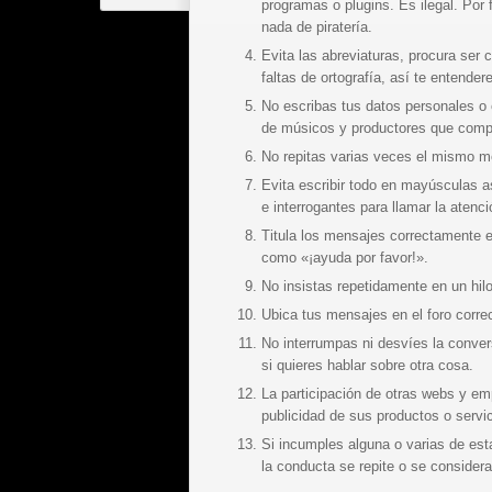
programas o plugins. Es ilegal. Por
nada de piratería.
Evita las abreviaturas, procura ser 
faltas de ortografía, así te entende
No escribas tus datos personales o
de músicos y productores que compa
No repitas varias veces el mismo me
Evita escribir todo en mayúsculas 
e interrogantes para llamar la atenci
Titula los mensajes correctamente 
como «¡ayuda por favor!».
No insistas repetidamente en un hilo
Ubica tus mensajes en el foro corre
No interrumpas ni desvíes la convers
si quieres hablar sobre otra cosa.
La participación de otras webs y em
publicidad de sus productos o servic
Si incumples alguna o varias de est
la conducta se repite o se consider