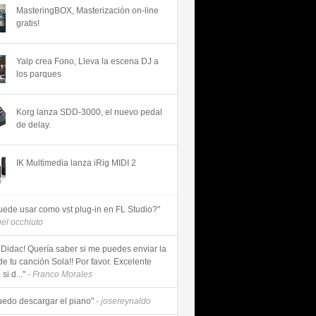
MasteringBOX, Masterización on-line
gratis!
Yalp crea Fono, Lleva la escena DJ a
los parques
Korg lanza SDD-3000, el nuevo pedal
de delay.
IK Multimedia lanza iRig MIDI 2
uede usar como vst plug-in en FL Studio?"
uel occhiuto
 Didac! Quería saber si me puedes enviar la
de tu canción Sola!! Por favor. Excelente
si d..."
- Franco Morales
uedo descargar el piano"
- josereynaldo