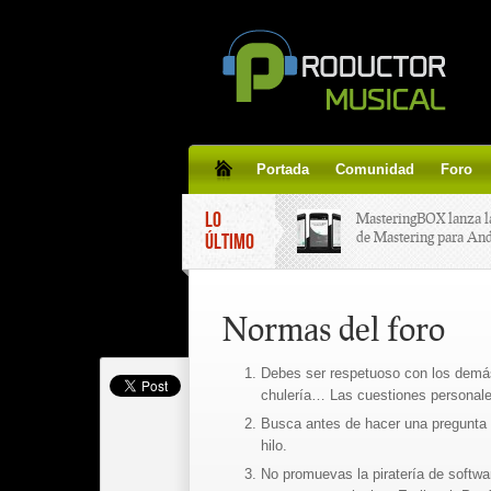
Portada
Comunidad
Foro
LO
MasteringBOX lanza l
de Mastering para An
ÚLTIMO
MasteringBOX, Master
Normas del foro
line gratis!
Debes ser respetuoso con los demás,
Korg lanza SDD-3000,
chulería… Las cuestiones personales
pedal de delay.
Busca antes de hacer una pregunta e
hilo.
Tutorial de CLA Effec
aplicar efectos a tus v
No promuevas la piratería de softwar