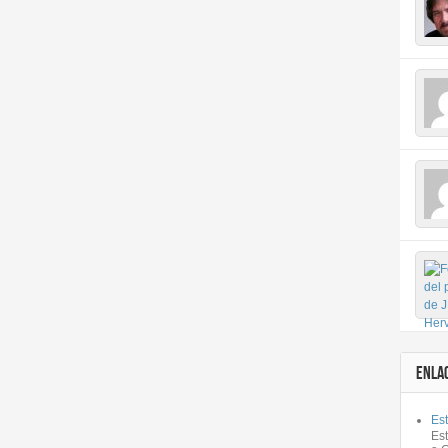
ENLA
Est
Es