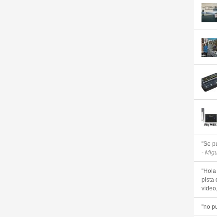
"Se p
- Mig
"Hola
pista 
video, 
"no p