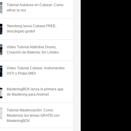
Tutorial Autotune en Cubase: Como
afinar la voz
Steinberg lanza Cubase FREE,
descárgalo gratis!
Video Tutorial Addictive Drums,
Creación de Baterías Sin Límites
Video Tutorial Cubase: Instrumentos
VSTi y Pistas MIDI.
MasteringBOX lanza la primera app
de Mastering para Android
Tutorial Masterización: Como
Masterizar tus temas GRATIS con
MasteringBOX