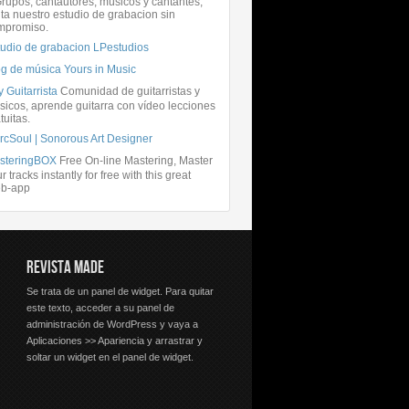
rupos, cantautores, músicos y cantantes,
ita nuestro estudio de grabacion sin
mpromiso.
tudio de grabacion LPestudios
og de música Yours in Music
 Guitarrista
Comunidad de guitarristas y
icos, aprende guitarra con vídeo lecciones
tuitas.
rcSoul | Sonorous Art Designer
steringBOX
Free On-line Mastering, Master
r tracks instantly for free with this great
b-app
REVISTA MADE
Se trata de un panel de widget. Para quitar
este texto, acceder a su panel de
administración de WordPress y vaya a
Aplicaciones >> Apariencia y arrastrar y
soltar un widget en el panel de widget.