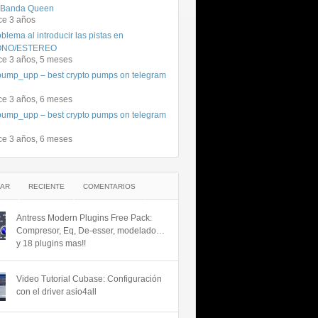
 Banda Queen
ce 3 años
blema al introducir las pistas en
NO/ESTEREO
ce 3 años, 5 meses
ump_upp – best crypto pumps on telegram
ce 3 años, 6 meses
ump_upp – best crypto pumps on telegram
ce 3 años, 6 meses
AR
RECIENTE
COMENTARIOS
Antress Modern Plugins Free Pack:
Compresor, Eq, De-esser, modelado…
y 18 plugins mas!!
Video Tutorial Cubase: Configuración
con el driver asio4all