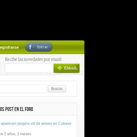
Entrar
egistrarse
Recibe las novedades por email
OS POST EN EL FORO
 aparecen plugins vst de waves en Cubase
ce 2 años, 2 meses