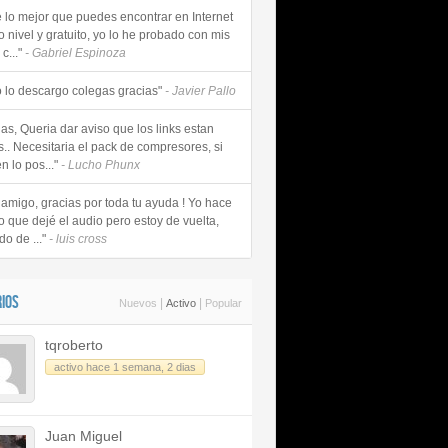
e lo mejor que puedes encontrar en Internet
o nivel y gratuito, yo lo he probado con mis
c..."
- Gabriel Espinoza
 lo descargo colegas gracias"
- Javier Pallo
as, Queria dar aviso que los links estan
s.. Necesitaria el pack de compresores, si
n lo pos..."
- Lucho Phunx
 amigo, gracias por toda tu ayuda ! Yo hace
o que dejé el audio pero estoy de vuelta,
do de ..."
- luis cross
IOS
|
|
Nuevos
Activo
Popular
tqroberto
activo hace 1 semana, 2 dias
Juan Miguel