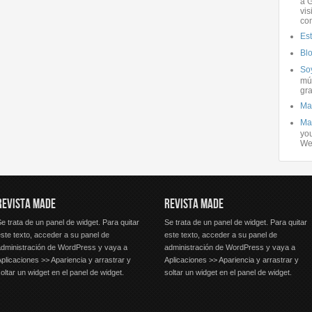
a G
vis
co
Es
Bl
Soy
mús
gra
Ma
Ma
you
We
REVISTA MADE
REVISTA MADE
e trata de un panel de widget. Para quitar
Se trata de un panel de widget. Para quitar
ste texto, acceder a su panel de
este texto, acceder a su panel de
administración de WordPress y vaya a
administración de WordPress y vaya a
plicaciones >> Apariencia y arrastrar y
Aplicaciones >> Apariencia y arrastrar y
oltar un widget en el panel de widget.
soltar un widget en el panel de widget.