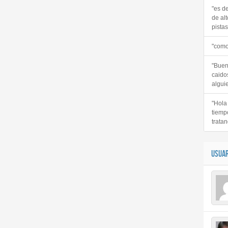
"es d
de alt
pistas 
"como
"Buen
caido
alguie
"Hola
tiemp
tratan
USUAR