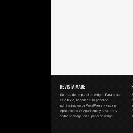
REVISTA MADE
Se trata de un panel de widget. Para quitar
S
este texto, acceder a su panel de
e
administración de WordPress y vaya a
Aplicaciones >> Apariencia y arrastrar y
A
soltar un widget en el panel de widget.
s