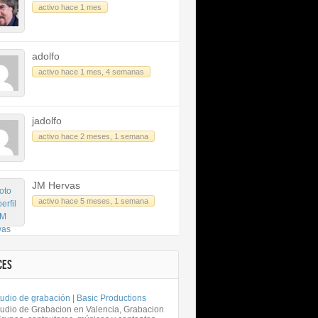
activo hace 1 mes
adolfo
activo hace 1 mes, 4 semanas
jadolfo
activo hace 2 meses, 1 semana
JM Hervas
activo hace 5 meses, 1 semana
CES
udio de grabación | Basic Productions
tudio de Grabacion en Valencia, Grabacion