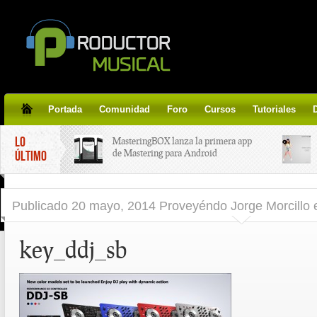
Portada
Comunidad
Foro
Cursos
Tutoriales
LO
MasteringBOX lanza la primera app
de Mastering para Android
ÚLTIMO
MasteringBOX, Masterización on-
Publicado
20 mayo, 2014 Proveyéndo Jorge Morcillo
line gratis!
key_ddj_sb
Korg lanza SDD-3000, el nuevo
pedal de delay.
Tutorial de CLA Effects, aprende a
aplicar efectos a tus voces.