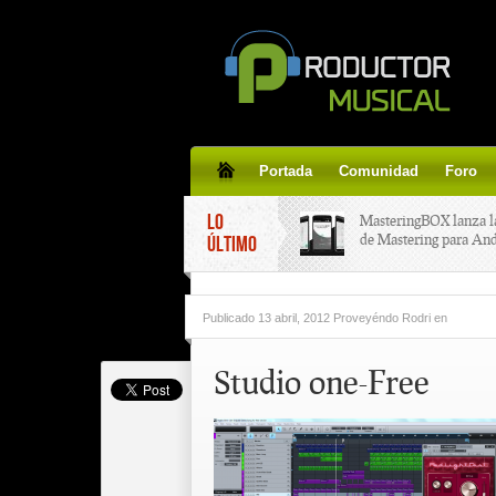
Portada
Comunidad
Foro
LO
MasteringBOX lanza l
de Mastering para An
ÚLTIMO
MasteringBOX, Master
Publicado
13 abril, 2012 Proveyéndo Rodri
en
line gratis!
Studio one-Free
Korg lanza SDD-3000,
pedal de delay.
Tutorial de CLA Effec
aplicar efectos a tus v