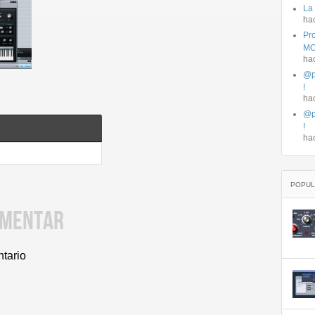
La
ha
Pro
MO
ha
@p
!
ha
@p
!
ha
POPUL
OMENTAR
ntario