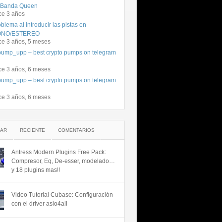
 Banda Queen
ce 3 años
blema al introducir las pistas en
NO/ESTEREO
ce 3 años, 5 meses
ump_upp – best crypto pumps on telegram
ce 3 años, 6 meses
ump_upp – best crypto pumps on telegram
ce 3 años, 6 meses
AR
RECIENTE
COMENTARIOS
Antress Modern Plugins Free Pack:
Compresor, Eq, De-esser, modelado…
y 18 plugins mas!!
Video Tutorial Cubase: Configuración
con el driver asio4all