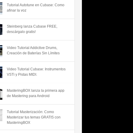
Tutorial Autotune en Cubase: Como
afinar la voz
Steinberg lanza Cubase FREE,
descárgalo gratis!
Video Tutorial Addictive Drums,
Creación de Baterías Sin Límites
Video Tutorial Cubase: Instrumentos
VSTi y Pistas MIDI.
MasteringBOX lanza la primera app
de Mastering para Android
Tutorial Masterización: Como
Masterizar tus temas GRATIS con
MasteringBOX