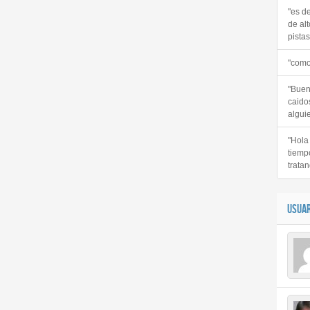
"es d
de alt
pistas 
"como
"Buen
caido
alguie
"Hola
tiemp
tratan
USUAR