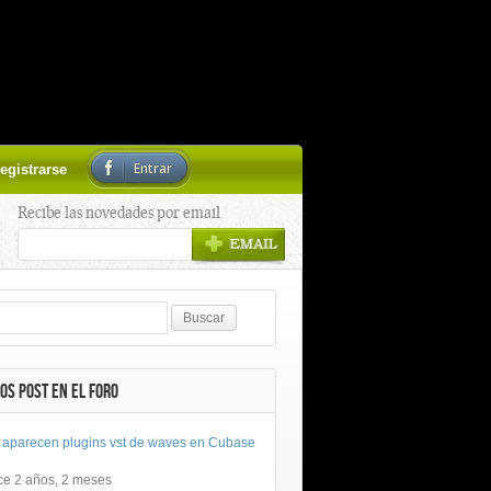
Entrar
egistrarse
Recibe las novedades por email
OS POST EN EL FORO
 aparecen plugins vst de waves en Cubase
ce 2 años, 2 meses