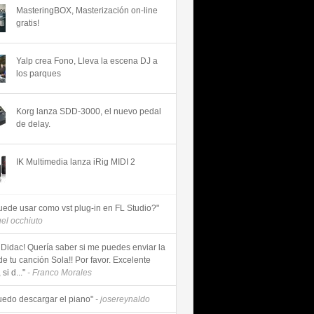
MasteringBOX, Masterización on-line
gratis!
Yalp crea Fono, Lleva la escena DJ a
los parques
Korg lanza SDD-3000, el nuevo pedal
de delay.
IK Multimedia lanza iRig MIDI 2
uede usar como vst plug-in en FL Studio?"
uel occhiuto
 Didac! Quería saber si me puedes enviar la
de tu canción Sola!! Por favor. Excelente
si d..."
- Franco Morales
uedo descargar el piano"
- josereynaldo