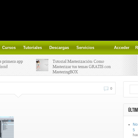
Cursos
Tutoriales
Descargas
Servicios
Acceder
R
a primera app
Tutorial Masterización: Como
droid
Masterizar tus temas GRATIS con
MasteringBOX
ización on-
Yalp crea Fono, Lleva la escena DJ a
0
los parques
 el nuevo
IK Multimedia lanza iRig MIDI 2
ÚLTIM
No
ts, aprende a
Ototo, crea musica con tu objeto
5
oces.
favorito!
ha