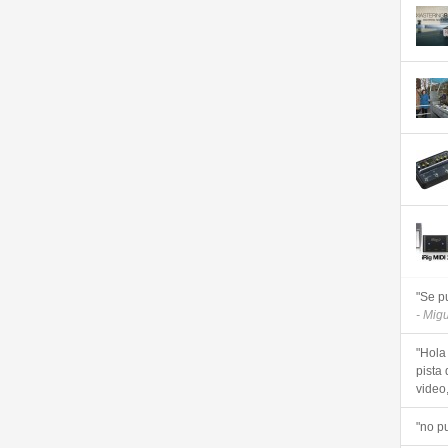
"Se p
- Mig
"Hola
pista 
video, 
"no p