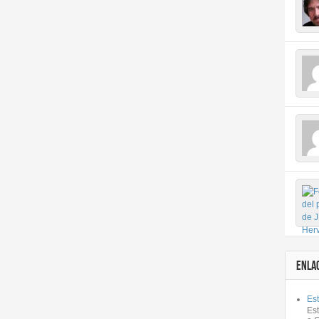
ENLA
Est
Es