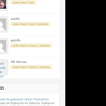
activo hace 1 mes
adolfo
activo hace 1 mes, 4 semanas
jadolfo
activo hace 2 meses, 1 semana
JM Hervas
activo hace 5 meses, 1 semana
CES
udio de grabación | Basic Productions
tudio de Grabacion en Valencia, Grabacion