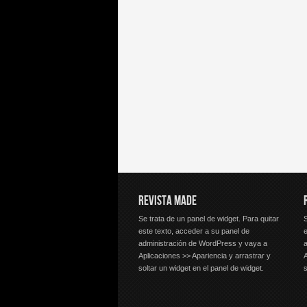
REVISTA MADE
Se trata de un panel de widget. Para quitar
S
este texto, acceder a su panel de
e
administración de WordPress y vaya a
Aplicaciones >> Apariencia y arrastrar y
A
soltar un widget en el panel de widget.
s