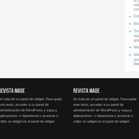
a G
vis
co
Es
Bl
Soy
mús
gra
Ma
Ma
you
We
REVISTA MADE
REVISTA MADE
e trata de un panel de widget. Para quitar
Se trata de un panel de widget. Para quitar
ste texto, acceder a su panel de
este texto, acceder a su panel de
administración de WordPress y vaya a
administración de WordPress y vaya a
plicaciones >> Apariencia y arrastrar y
Aplicaciones >> Apariencia y arrastrar y
oltar un widget en el panel de widget.
soltar un widget en el panel de widget.