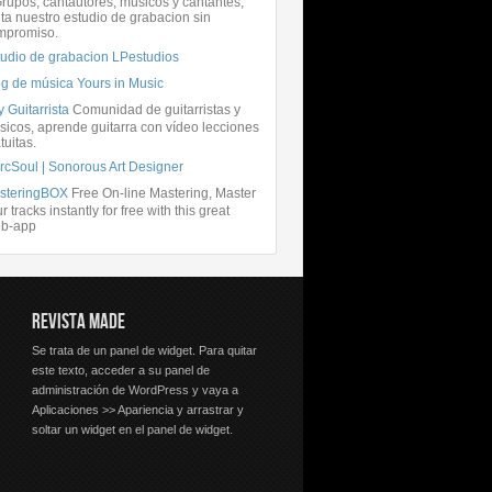
rupos, cantautores, músicos y cantantes,
ita nuestro estudio de grabacion sin
mpromiso.
tudio de grabacion LPestudios
og de música Yours in Music
 Guitarrista
Comunidad de guitarristas y
icos, aprende guitarra con vídeo lecciones
tuitas.
rcSoul | Sonorous Art Designer
steringBOX
Free On-line Mastering, Master
r tracks instantly for free with this great
b-app
REVISTA MADE
Se trata de un panel de widget. Para quitar
este texto, acceder a su panel de
administración de WordPress y vaya a
Aplicaciones >> Apariencia y arrastrar y
soltar un widget en el panel de widget.