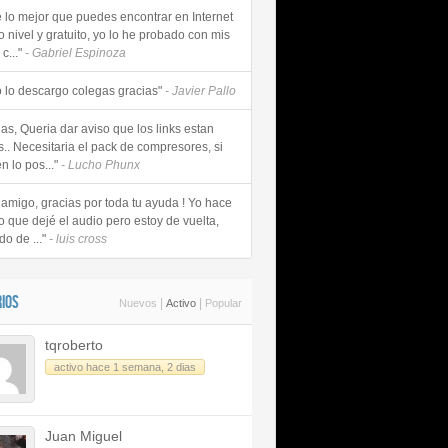
e lo mejor que puedes encontrar en Internet
o nivel y gratuito, yo lo he probado con mis
c..."
- Gabriel Espinoza
 lo descargo colegas gracias"
- Javier Pallo
as, Queria dar aviso que los links estan
s.. Necesitaria el pack de compresores, si
n lo pos..."
- Lucho Phunx
 amigo, gracias por toda tu ayuda ! Yo hace
o que dejé el audio pero estoy de vuelta,
do de ..."
- luis cross
IOS
|
|
Nuevos
Activo
Popular
tqroberto
activo hace 1 semana, 2 dias
Juan Miguel