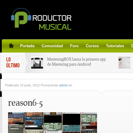
Portada
Comunidad
Foro
Cursos
Tutoriales
LO
MasteringBOX lanza la primera app
de Mastering para Android
ÚLTIMO
MasteringBOX, Masterización on-
Publicado
15 junio, 2012 Proveyéndo
admin
en
line gratis!
reason6-5
Korg lanza SDD-3000, el nuevo
pedal de delay.
Tutorial de CLA Effects, aprende a
aplicar efectos a tus voces.