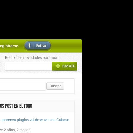
Entrar
egistrarse
Recibe las novedades por email
OS POST EN EL FORO
 aparecen plugins vst de waves en Cubase
ce 2 años, 2 meses