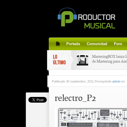
Portada
Comunidad
Foro
LO
MasteringBOX lanza l
de Mastering para An
ÚLTIMO
MasteringBOX, Master
Publicado
30 septiembre, 2011 Proveyéndo
admin
en
line gratis!
relectro_P2
Korg lanza SDD-3000,
pedal de delay.
Tutorial de CLA Effec
aplicar efectos a tus v