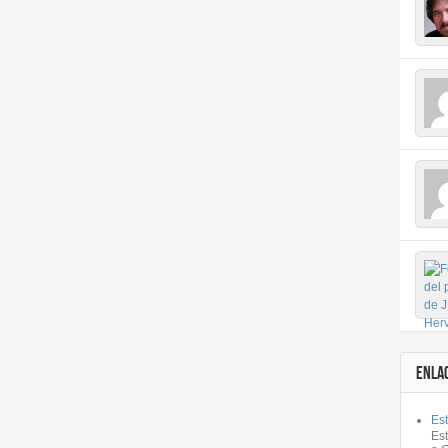
ENLA
Est
Es