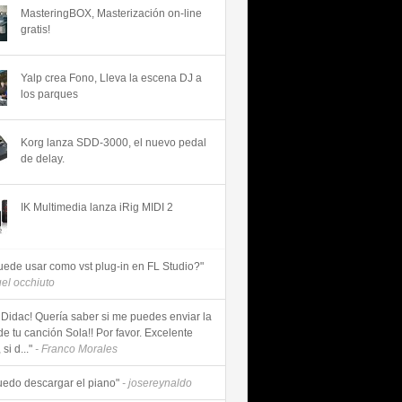
MasteringBOX, Masterización on-line
gratis!
Yalp crea Fono, Lleva la escena DJ a
los parques
Korg lanza SDD-3000, el nuevo pedal
de delay.
IK Multimedia lanza iRig MIDI 2
uede usar como vst plug-in en FL Studio?"
uel occhiuto
 Didac! Quería saber si me puedes enviar la
de tu canción Sola!! Por favor. Excelente
si d..."
- Franco Morales
uedo descargar el piano"
- josereynaldo