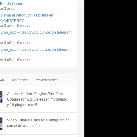
 Banda Queen
ce 3 años
blema al introducir las pistas en
NO/ESTEREO
ce 3 años, 5 meses
ump_upp – best crypto pumps on telegram
ce 3 años, 6 meses
ump_upp – best crypto pumps on telegram
ce 3 años, 6 meses
AR
RECIENTE
COMENTARIOS
Antress Modern Plugins Free Pack:
Compresor, Eq, De-esser, modelado…
y 18 plugins mas!!
Video Tutorial Cubase: Configuración
con el driver asio4all