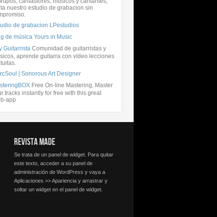
rupos, cantautores, músicos y cantantes,
ita nuestro estudio de grabacion sin
mpromiso.
tudio de grabacion LPestudios
og de música Yours in Music
 Guitarrista
Comunidad de guitarristas y
icos, aprende guitarra con vídeo lecciones
tuitas.
rcSoul | Sonorous Art Designer
steringBOX
Free On-line Mastering, Master
r tracks instantly for free with this great
b-app
REVISTA MADE
Se trata de un panel de widget. Para quitar
este texto, acceder a su panel de
administración de WordPress y vaya a
Aplicaciones >> Apariencia y arrastrar y
soltar un widget en el panel de widget.