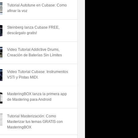
Tutorial Autotune en Cubase: Como
afinar la voz
Steinberg lanza Cubase FREE,
descárgalo gratis!
Video Tutorial Addictive Drums,
Creación de Baterías Sin Límites
Video Tutorial Cubase: Instrumentos
VSTi y Pistas MIDI.
MasteringBOX lanza la primera app
de Mastering para Android
Tutorial Masterización: Como
Masterizar tus temas GRATIS con
MasteringBOX