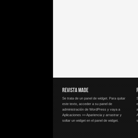
REVISTA MADE
Se trata de un panel de widget. Para quitar
S
este texto, acceder a su panel de
e
administración de WordPress y vaya a
Aplicaciones >> Apariencia y arrastrar y
A
soltar un widget en el panel de widget.
s