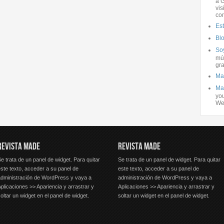
a G
vis
co
Es
Bl
Soy
mús
gra
Ma
Ma
you
We
REVISTA MADE
REVISTA MADE
e trata de un panel de widget. Para quitar
Se trata de un panel de widget. Para quitar
ste texto, acceder a su panel de
este texto, acceder a su panel de
administración de WordPress y vaya a
administración de WordPress y vaya a
plicaciones >> Apariencia y arrastrar y
Aplicaciones >> Apariencia y arrastrar y
oltar un widget en el panel de widget.
soltar un widget en el panel de widget.