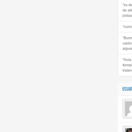
"es d
de alt
pistas 
"como
"Buen
caido
alguie
"Hola
tiemp
tratan
USUAR