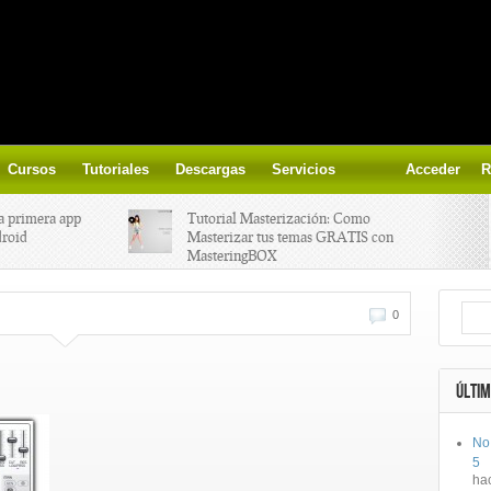
Cursos
Tutoriales
Descargas
Servicios
Acceder
R
a primera app
Tutorial Masterización: Como
droid
Masterizar tus temas GRATIS con
MasteringBOX
ización on-
Yalp crea Fono, Lleva la escena DJ a
0
los parques
 el nuevo
IK Multimedia lanza iRig MIDI 2
ÚLTIM
No
ts, aprende a
Ototo, crea musica con tu objeto
5
oces.
favorito!
ha