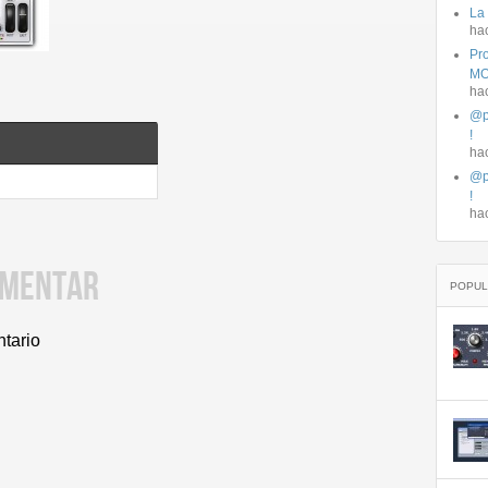
La
ha
Pro
MO
ha
@p
!
ha
@p
!
ha
OMENTAR
POPUL
ntario