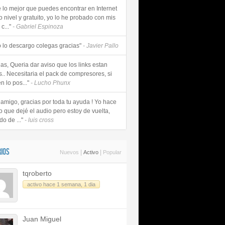
e lo mejor que puedes encontrar en Internet
o nivel y gratuito, yo lo he probado con mis
c..."
- Gabriel Espinoza
 lo descargo colegas gracias"
- Javier Pallo
as, Queria dar aviso que los links estan
s.. Necesitaria el pack de compresores, si
n lo pos..."
- Lucho Phunx
 amigo, gracias por toda tu ayuda ! Yo hace
o que dejé el audio pero estoy de vuelta,
do de ..."
- luis cross
IOS
|
|
Nuevos
Activo
Popular
tqroberto
activo hace 1 semana, 1 dia
Juan Miguel