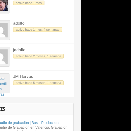
activo hace 1 mes
adolfo
activo hace 1 mes, 4 semanas
jadolfo
activo hace 2 meses, 1 semana
JM Hervas
activo hace 5 meses, 1 semana
CES
udio de grabación | Basic Productions
tudio de Grabacion en Valencia, Grabacion