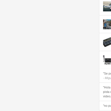
"Se p
- Mig
"Hola
pista 
video, 
"no p