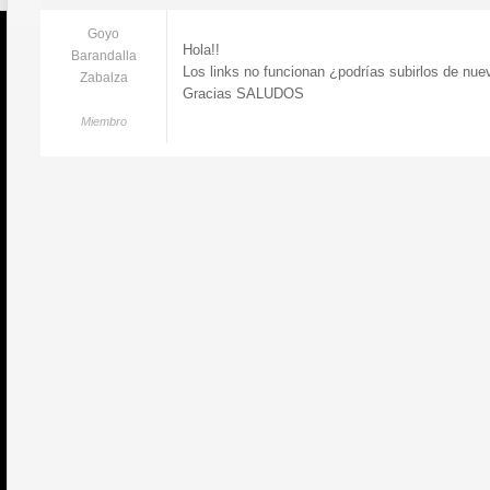
Goyo
Hola!!
Barandalla
Los links no funcionan ¿podrías subirlos de nu
Zabalza
Gracias SALUDOS
Miembro