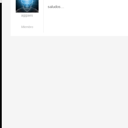
saludos…
aggaes
Miembro