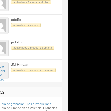
activo hace 1 semana, 4 dias
adolfo
activo hace 2 meses
jadolfo
activo hace 2 meses, 1 semana
JM Hervas
activo hace 5 meses, 2 semanas
CES
udio de grabación | Basic Productions
tudio de Grabacion en Valencia, Grabacion