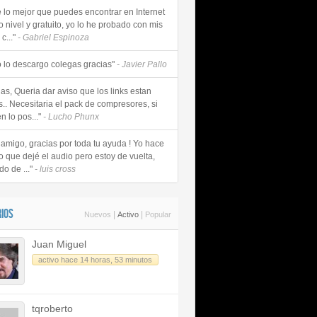
e lo mejor que puedes encontrar en Internet
o nivel y gratuito, yo lo he probado con mis
c..."
- Gabriel Espinoza
 lo descargo colegas gracias"
- Javier Pallo
as, Queria dar aviso que los links estan
s.. Necesitaria el pack de compresores, si
n lo pos..."
- Lucho Phunx
 amigo, gracias por toda tu ayuda ! Yo hace
o que dejé el audio pero estoy de vuelta,
do de ..."
- luis cross
IOS
|
|
Nuevos
Activo
Popular
Juan Miguel
activo hace 14 horas, 53 minutos
tqroberto