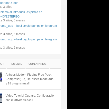
 Banda Queen
ce 3 años
blema al introducir las pistas en
NO/ESTEREO
ce 3 años, 6 meses
ump_upp – best crypto pumps on telegram
ce 3 años, 6 meses
ump_upp – best crypto pumps on telegram
ce 3 años, 6 meses
AR
RECIENTE
COMENTARIOS
Antress Modern Plugins Free Pack:
Compresor, Eq, De-esser, modelado…
y 18 plugins mas!!
Video Tutorial Cubase: Configuración
con el driver asio4all