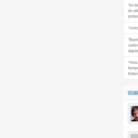
"es d
de alt
pistas 
"como
"Buen
caido
alguie
"Hola
tiemp
tratan
USUAR