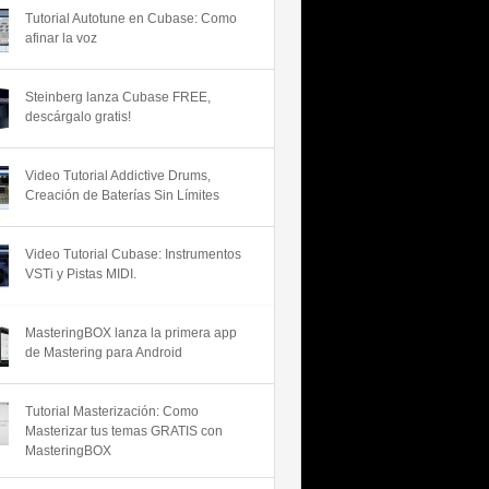
Tutorial Autotune en Cubase: Como
afinar la voz
Steinberg lanza Cubase FREE,
descárgalo gratis!
Video Tutorial Addictive Drums,
Creación de Baterías Sin Límites
Video Tutorial Cubase: Instrumentos
VSTi y Pistas MIDI.
MasteringBOX lanza la primera app
de Mastering para Android
Tutorial Masterización: Como
Masterizar tus temas GRATIS con
MasteringBOX