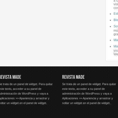
a G
vis
co
Es
Bl
Soy
mús
gra
Ma
Ma
you
We
REVISTA MADE
REVISTA MADE
e trata de un panel de widget. Para quitar
Se trata de un panel de widget. Para quitar
ste texto, acceder a su panel de
este texto, acceder a su panel de
administración de WordPress y vaya a
administración de WordPress y vaya a
plicaciones >> Apariencia y arrastrar y
Aplicaciones >> Apariencia y arrastrar y
oltar un widget en el panel de widget.
soltar un widget en el panel de widget.