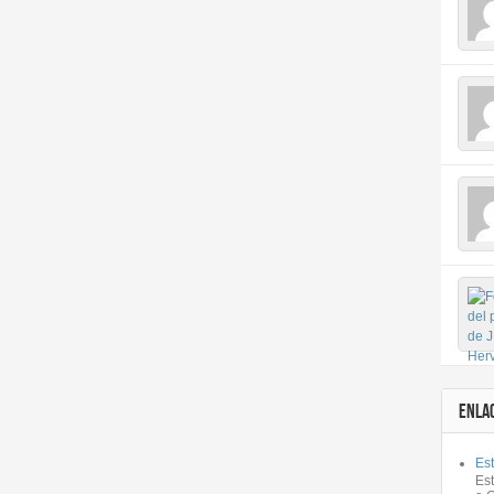
ENLA
Est
Es