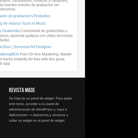
rupos, cantautores, músicos y cantantes,
ita nuestro estudio de grabacion sin
mpromiso.
tudio de grabacion LPestudios
og de música Yours in Music
 Guitarrista
Comunidad de guitarristas y
icos, aprende guitarra con vídeo lecciones
tuitas.
rcSoul | Sonorous Art Designer
steringBOX
Free On-line Mastering, Master
r tracks instantly for free with this great
b-app
REVISTA MADE
Se trata de un panel de widget. Para quitar
este texto, acceder a su panel de
administración de WordPress y vaya a
Aplicaciones >> Apariencia y arrastrar y
soltar un widget en el panel de widget.