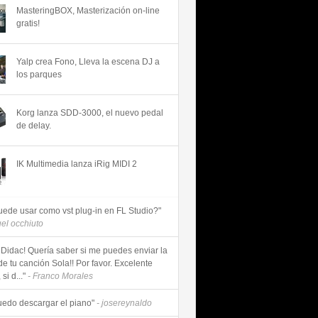
MasteringBOX, Masterización on-line
gratis!
Yalp crea Fono, Lleva la escena DJ a
los parques
Korg lanza SDD-3000, el nuevo pedal
de delay.
IK Multimedia lanza iRig MIDI 2
uede usar como vst plug-in en FL Studio?"
uel occhiuto
 Didac! Quería saber si me puedes enviar la
de tu canción Sola!! Por favor. Excelente
si d..."
- Franco Morales
uedo descargar el piano"
- josereynaldo