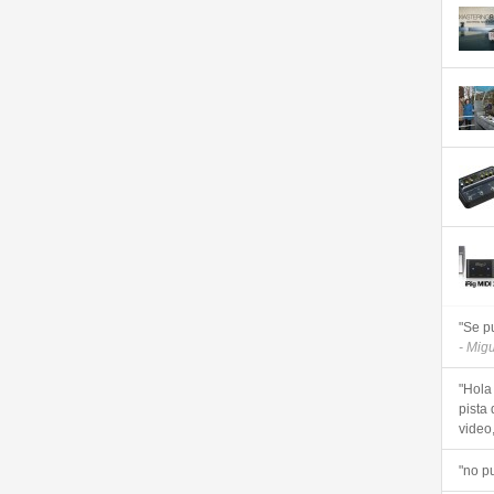
"Se p
- Mig
"Hola
pista 
video, 
"no p