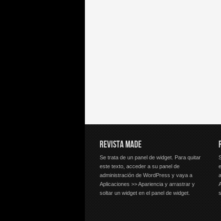
REVISTA MADE
Se trata de un panel de widget. Para quitar
S
este texto, acceder a su panel de
e
administración de WordPress y vaya a
Aplicaciones >> Apariencia y arrastrar y
A
soltar un widget en el panel de widget.
s