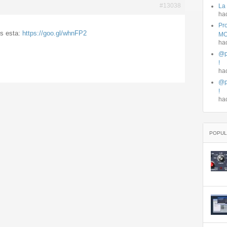
#13038
La
ha
Pro
s esta:
https://goo.gl/whnFP2
MO
ha
@p
!
ha
@p
!
ha
POPUL