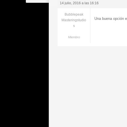
14 julio, 2016 a las 16:16
Bubblepeak
Una buena opción e
Masteringstudio
s
Miembro