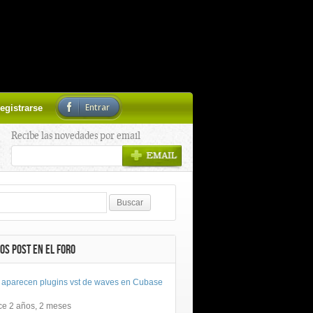
Entrar
egistrarse
Recibe las novedades por email
OS POST EN EL FORO
 aparecen plugins vst de waves en Cubase
ce 2 años, 2 meses