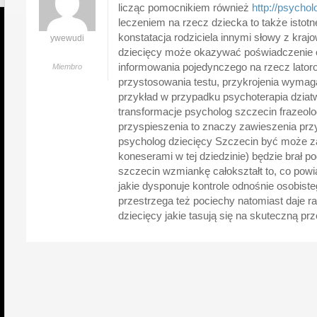
licząc pomocnikiem również
http://psychol
leczeniem na rzecz dziecka to także istot
konstatacja rodziciela innymi słowy z kraj
ywewudi
dziecięcy może okazywać poświadczenie 
informowania pojedynczego na rzecz lator
Miembro
przystosowania testu, przykrojenia wymaga
przykład w przypadku psychoterapia dziat
transformacje psycholog szczecin frazeol
przyspieszenia to znaczy zawieszenia prz
psycholog dziecięcy Szczecin być może 
koneserami w tej dziedzinie) będzie brał 
szczecin wzmiankę całokształt to, co powi
jakie dysponuje kontrole odnośnie osobist
przestrzega też pociechy natomiast daje r
dziecięcy jakie tasują się na skuteczną pr