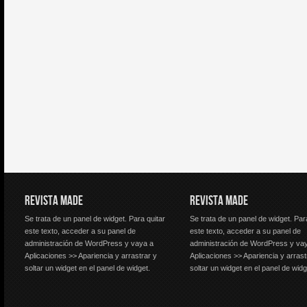
REVISTA MADE
REVISTA MADE
Se trata de un panel de widget. Para quitar
Se trata de un panel de widget. Par
este texto, acceder a su panel de
este texto, acceder a su panel de
administración de WordPress y vaya a
administración de WordPress y va
Aplicaciones >> Apariencia y arrastrar y
Aplicaciones >> Apariencia y arrast
soltar un widget en el panel de widget.
soltar un widget en el panel de widg