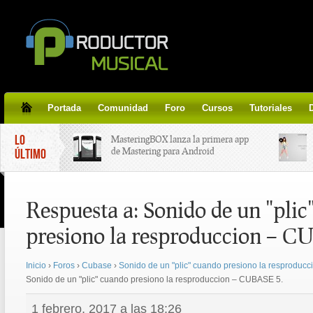
Portada
Comunidad
Foro
Cursos
Tutoriales
LO
MasteringBOX lanza la primera app
de Mastering para Android
ÚLTIMO
MasteringBOX, Masterización on-
Respuesta a: Sonido de un "plic
line gratis!
presiono la resproduccion – C
Korg lanza SDD-3000, el nuevo
pedal de delay.
Inicio
›
Foros
›
Cubase
›
Sonido de un "plic" cuando presiono la resproduc
Sonido de un "plic" cuando presiono la resproduccion – CUBASE 5.
Tutorial de CLA Effects, aprende a
aplicar efectos a tus voces.
1 febrero, 2017 a las 18:26