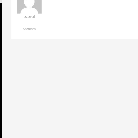
ozevuf
Miembro