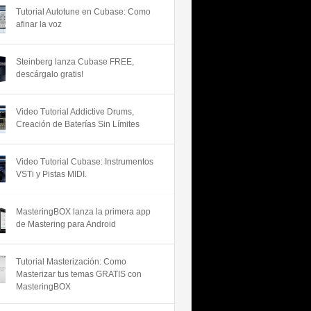
Tutorial Autotune en Cubase: Como
afinar la voz
Steinberg lanza Cubase FREE,
descárgalo gratis!
Video Tutorial Addictive Drums,
Creación de Baterías Sin Límites
Video Tutorial Cubase: Instrumentos
VSTi y Pistas MIDI.
MasteringBOX lanza la primera app
de Mastering para Android
Tutorial Masterización: Como
Masterizar tus temas GRATIS con
MasteringBOX