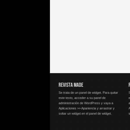
REVISTA MADE
Se trata de un panel de widget. Para quitar
S
este texto, acceder a su panel de
e
administración de WordPress y vaya a
Aplicaciones >> Apariencia y arrastrar y
A
soltar un widget en el panel de widget.
s