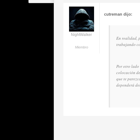
cutreman dijo:
NightWalker
En realidad, 
trabajando co
Miembro
Por otro lado
colocación de
que te parezc
dependerá del