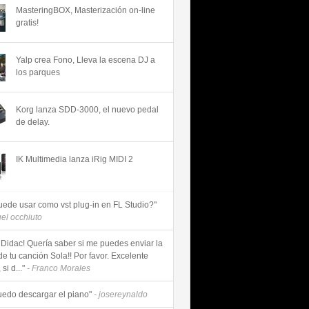
MasteringBOX, Masterización on-line
gratis!
Yalp crea Fono, Lleva la escena DJ a
los parques
Korg lanza SDD-3000, el nuevo pedal
de delay.
IK Multimedia lanza iRig MIDI 2
uede usar como vst plug-in en FL Studio?"
uel occhiuto
 Didac! Quería saber si me puedes enviar la
de tu canción Sola!! Por favor. Excelente
si d..."
- Franco Morales
uedo descargar el piano"
- josereynaldo