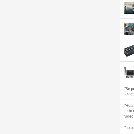
"Se p
- Mig
"Hola
pista 
video, 
"no p