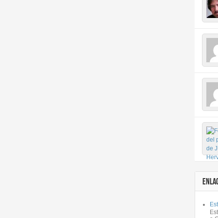
ENLA
Est
Es