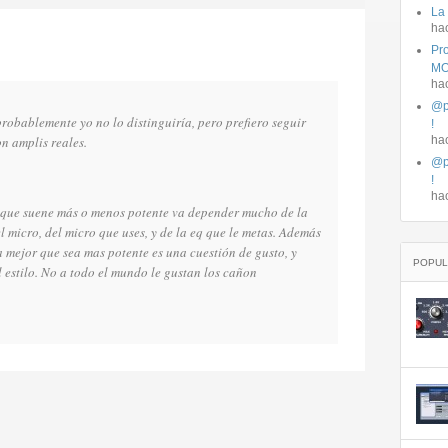
La
ha
Pro
MO
ha
@p
probablemente yo no lo distinguiría, pero prefiero seguir
!
n amplis reales.
ha
@p
!
ha
 que suene más o menos potente va depender mucho de la
l micro, del micro que uses, y de la eq que le metas. Además
a mejor que sea mas potente es una cuestión de gusto, y
POPUL
 estilo. No a todo el mundo le gustan los cañon