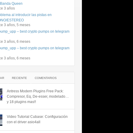
 Banda Queen
ce 3 años
blema al introducir las pistas en
NO/ESTEREO
ce 3 años, 5 meses
ump_upp – best crypto pumps on telegram
ce 3 años, 6 meses
ump_upp – best crypto pumps on telegram
ce 3 años, 6 meses
AR
RECIENTE
COMENTARIOS
Antress Modern Plugins Free Pack:
Compresor, Eq, De-esser, modelado…
y 18 plugins mas!!
Video Tutorial Cubase: Configuración
con el driver asio4all