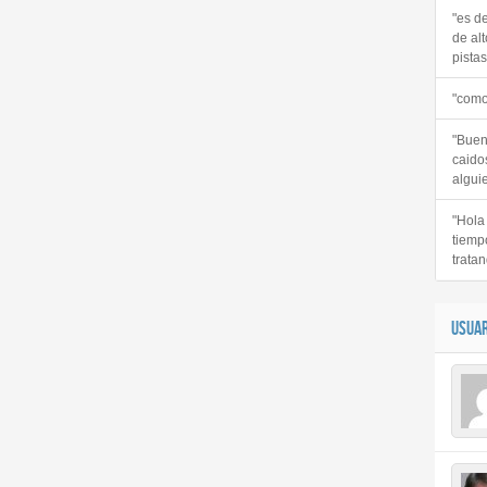
"es d
de alt
pistas 
"como
"Buen
caido
alguie
"Hola
tiemp
tratan
USUAR