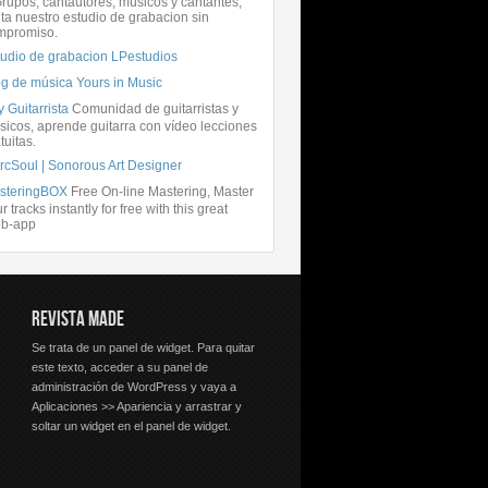
rupos, cantautores, músicos y cantantes,
ita nuestro estudio de grabacion sin
mpromiso.
tudio de grabacion LPestudios
og de música Yours in Music
 Guitarrista
Comunidad de guitarristas y
icos, aprende guitarra con vídeo lecciones
tuitas.
rcSoul | Sonorous Art Designer
steringBOX
Free On-line Mastering, Master
r tracks instantly for free with this great
b-app
REVISTA MADE
Se trata de un panel de widget. Para quitar
este texto, acceder a su panel de
administración de WordPress y vaya a
Aplicaciones >> Apariencia y arrastrar y
soltar un widget en el panel de widget.