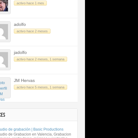
activo hace 1 mes
adolfo
activo hace 2 meses
jadolfo
activo hace 2 meses, 1 semana
JM Hervas
activo hace 5 meses, 1 semana
CES
udio de grabación | Basic Productions
tudio de Grabacion en Valencia, Grabacion