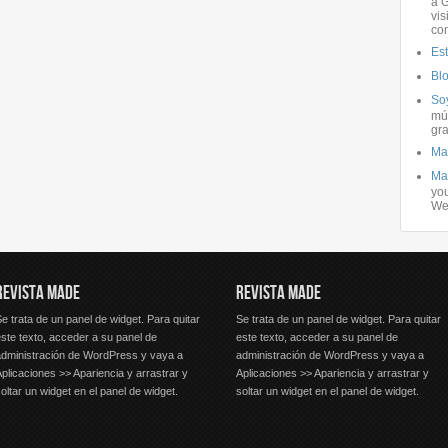
a G
vis
co
Es
Bl
Soy
mús
gra
Ma
Ma
you
We
REVISTA MADE
REVISTA MADE
e trata de un panel de widget. Para quitar
Se trata de un panel de widget. Para quitar
ste texto, acceder a su panel de
este texto, acceder a su panel de
administración de WordPress y vaya a
administración de WordPress y vaya a
plicaciones >> Apariencia y arrastrar y
Aplicaciones >> Apariencia y arrastrar y
oltar un widget en el panel de widget.
soltar un widget en el panel de widget.