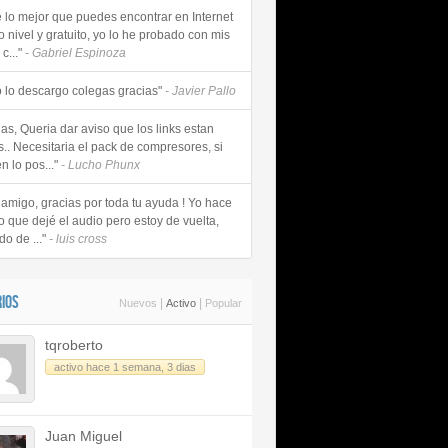
e lo mejor que puedes encontrar en Internet
o nivel y gratuito, yo lo he probado con mis
c..."
- Gabriel Espinoza
 lo descargo colegas gracias"
- Javier Pallo
as, Queria dar aviso que los links estan
s.. Necesitaria el pack de compresores, si
n lo pos..."
- Lucho Phunx
 amigo, gracias por toda tu ayuda ! Yo hace
o que dejé el audio pero estoy de vuelta,
do de ..."
- luis cross
IOS
|
|
Nuevos
Activo
Popular
tqroberto
activo hace 1 semana, 3 dias
Juan Miguel