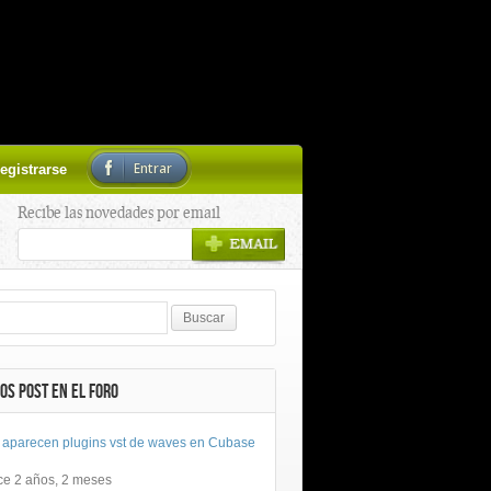
Entrar
egistrarse
Recibe las novedades por email
OS POST EN EL FORO
 aparecen plugins vst de waves en Cubase
ce 2 años, 2 meses