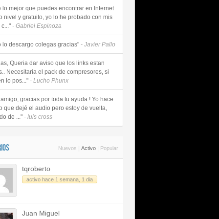
e lo mejor que puedes encontrar en Internet
o nivel y gratuito, yo lo he probado con mis
c..."
- Gabriel Espinoza
 lo descargo colegas gracias"
- Javier Pallo
as, Queria dar aviso que los links estan
s.. Necesitaria el pack de compresores, si
n lo pos..."
- Lucho Phunx
 amigo, gracias por toda tu ayuda ! Yo hace
o que dejé el audio pero estoy de vuelta,
do de ..."
- luis cross
IOS
|
|
Nuevos
Activo
Popular
tqroberto
activo hace 1 semana, 1 dia
Juan Miguel