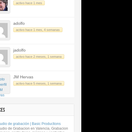
activo hace 1 mes
adolfo
activo hace 1 mes, 4 semanas
jadolfo
activo hace 2 meses, 1 semana
JM Hervas
activo hace 5 meses, 1 semana
CES
udio de grabación | Basic Productions
tudio de Grabacion en Valencia, Grabacion