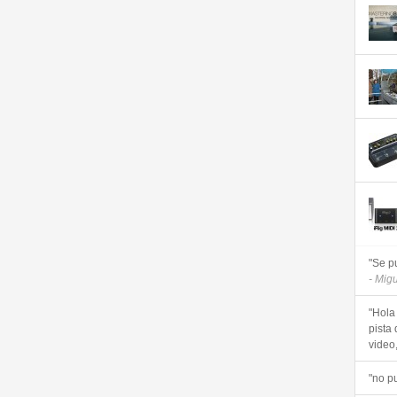
"Se p
- Mig
"Hola
pista 
video, 
"no p