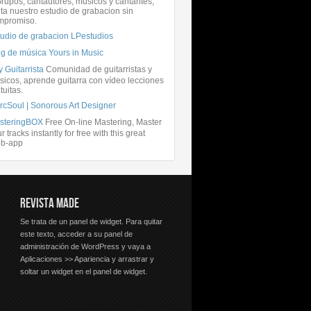
rupos, cantautores, músicos y cantantes,
ita nuestro estudio de grabacion sin
mpromiso.
tudio de grabacion LPestudios
og de música Yours in Music
 Guitarrista
Comunidad de guitarristas y
icos, aprende guitarra con vídeo lecciones
tuitas.
rcSoul | Sonorous Art Designer
steringBOX
Free On-line Mastering, Master
r tracks instantly for free with this great
b-app
REVISTA MADE
Se trata de un panel de widget. Para quitar
este texto, acceder a su panel de
administración de WordPress y vaya a
Aplicaciones >> Apariencia y arrastrar y
soltar un widget en el panel de widget.