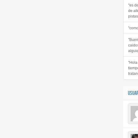
"es d
de alt
pistas 
"como
"Buen
caido
alguie
"Hola
tiemp
tratan
USUAR