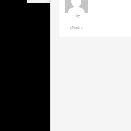
miky
Miembro