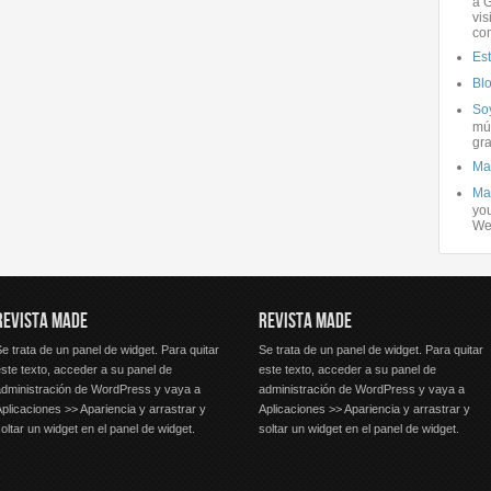
a G
vis
co
Es
Bl
Soy
mús
gra
Ma
Ma
you
We
REVISTA MADE
REVISTA MADE
e trata de un panel de widget. Para quitar
Se trata de un panel de widget. Para quitar
ste texto, acceder a su panel de
este texto, acceder a su panel de
administración de WordPress y vaya a
administración de WordPress y vaya a
plicaciones >> Apariencia y arrastrar y
Aplicaciones >> Apariencia y arrastrar y
oltar un widget en el panel de widget.
soltar un widget en el panel de widget.