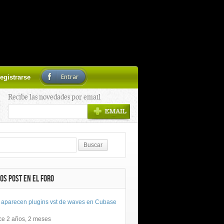
Entrar
egistrarse
Recibe las novedades por email
OS POST EN EL FORO
 aparecen plugins vst de waves en Cubase
ce 2 años, 2 meses