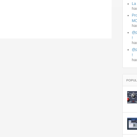
La
ha
Pro
MO
ha
@p
!
ha
@p
!
ha
POPUL