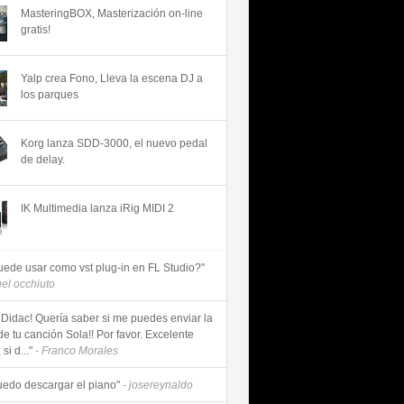
MasteringBOX, Masterización on-line
gratis!
Yalp crea Fono, Lleva la escena DJ a
los parques
Korg lanza SDD-3000, el nuevo pedal
de delay.
IK Multimedia lanza iRig MIDI 2
uede usar como vst plug-in en FL Studio?"
uel occhiuto
 Didac! Quería saber si me puedes enviar la
de tu canción Sola!! Por favor. Excelente
si d..."
- Franco Morales
uedo descargar el piano"
- josereynaldo