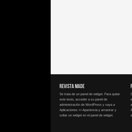
REVISTA MADE
Se trata de un panel de widget. Para quitar
S
este texto, acceder a su panel de
e
administración de WordPress y vaya a
Aplicaciones >> Apariencia y arrastrar y
A
soltar un widget en el panel de widget.
s