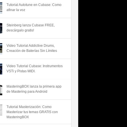
Tutorial Autotune en Cubase: Como
afinar la voz
Steinberg lanza Cubase FREE,
descárgalo gratis!
Video Tutorial Addictive Drums,
Creación de Baterías Sin Límites
Video Tutorial Cubase: Instrumentos
VSTi y Pistas MIDI.
MasteringBOX lanza la primera app
de Mastering para Android
Tutorial Masterización: Como
Masterizar tus temas GRATIS con
MasteringBOX