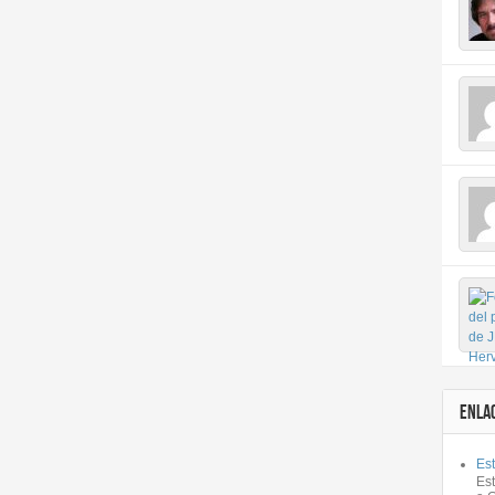
ENLA
Est
Es