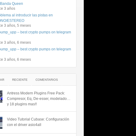
 Banda Queen
ce 3 años
blema al introducir las pistas en
NO/ESTEREO
ce 3 años, 5 meses
ump_upp – best crypto pumps on telegram
ce 3 años, 6 meses
ump_upp – best crypto pumps on telegram
ce 3 años, 6 meses
AR
RECIENTE
COMENTARIOS
Antress Modern Plugins Free Pack:
Compresor, Eq, De-esser, modelado…
y 18 plugins mas!!
Video Tutorial Cubase: Configuración
con el driver asio4all