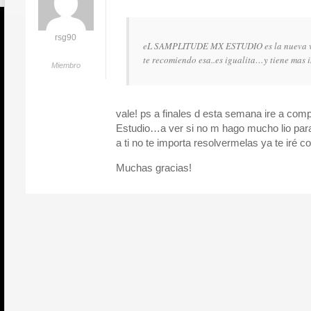
rsg90
eL SAMPLITUDE MX ESTUDIO es la nueva v
te recomiendo esa..es igualita…y tiene mas
Miembro
vale! ps a finales d esta semana ire a co
Estudio…a ver si no m hago mucho lio par
a ti no te importa resolvermelas ya te iré c
Muchas gracias!