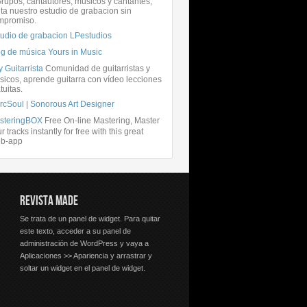
rupos, cantautores, músicos y cantantes,
ita nuestro estudio de grabacion sin
mpromiso.
tudio de grabacion LPestudios
og de música Yours in Music
 Guitarrista
Comunidad de guitarristas y
icos, aprende guitarra con vídeo lecciones
tuitas.
rcSoul | Sonorous Art Designer
steringBOX
Free On-line Mastering, Master
r tracks instantly for free with this great
b-app
REVISTA MADE
Se trata de un panel de widget. Para quitar
este texto, acceder a su panel de
administración de WordPress y vaya a
Aplicaciones >> Apariencia y arrastrar y
soltar un widget en el panel de widget.