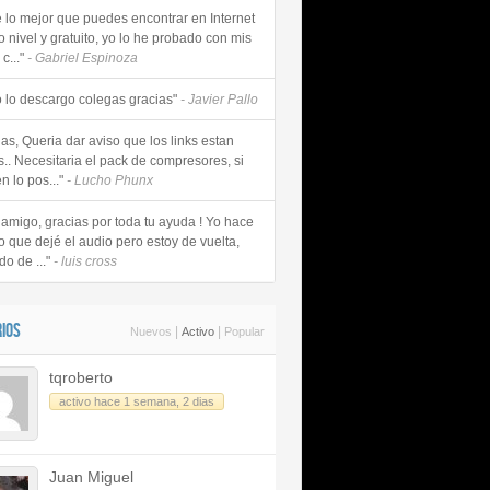
e lo mejor que puedes encontrar en Internet
o nivel y gratuito, yo lo he probado con mis
c..."
- Gabriel Espinoza
 lo descargo colegas gracias"
- Javier Pallo
as, Queria dar aviso que los links estan
s.. Necesitaria el pack de compresores, si
n lo pos..."
- Lucho Phunx
 amigo, gracias por toda tu ayuda ! Yo hace
o que dejé el audio pero estoy de vuelta,
do de ..."
- luis cross
IOS
|
|
Nuevos
Activo
Popular
tqroberto
activo hace 1 semana, 2 dias
Juan Miguel