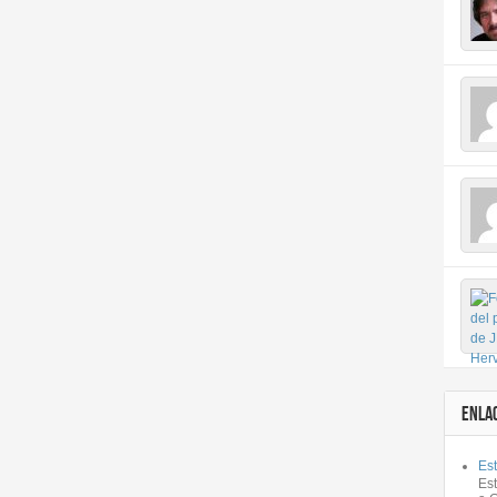
ENLA
Est
Es