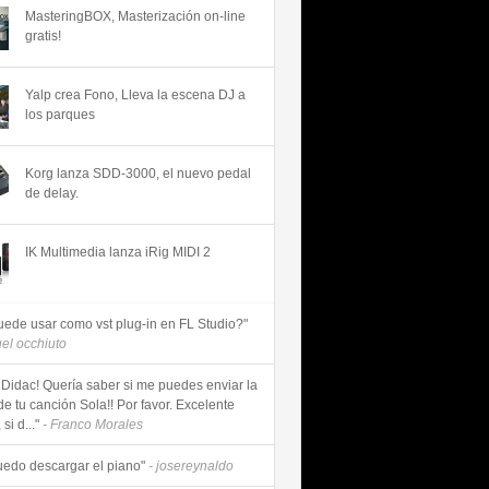
MasteringBOX, Masterización on-line
gratis!
Yalp crea Fono, Lleva la escena DJ a
los parques
Korg lanza SDD-3000, el nuevo pedal
de delay.
IK Multimedia lanza iRig MIDI 2
uede usar como vst plug-in en FL Studio?"
uel occhiuto
 Didac! Quería saber si me puedes enviar la
de tu canción Sola!! Por favor. Excelente
si d..."
- Franco Morales
uedo descargar el piano"
- josereynaldo