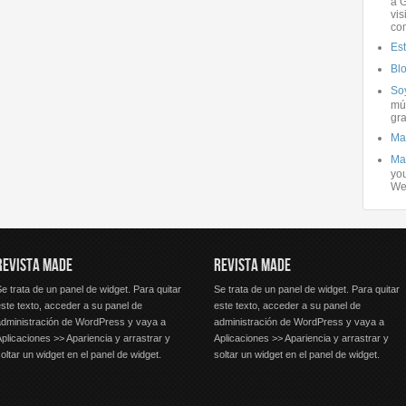
a G
vis
co
Es
Bl
Soy
mús
gra
Ma
Ma
you
We
REVISTA MADE
REVISTA MADE
e trata de un panel de widget. Para quitar
Se trata de un panel de widget. Para quitar
ste texto, acceder a su panel de
este texto, acceder a su panel de
administración de WordPress y vaya a
administración de WordPress y vaya a
plicaciones >> Apariencia y arrastrar y
Aplicaciones >> Apariencia y arrastrar y
oltar un widget en el panel de widget.
soltar un widget en el panel de widget.