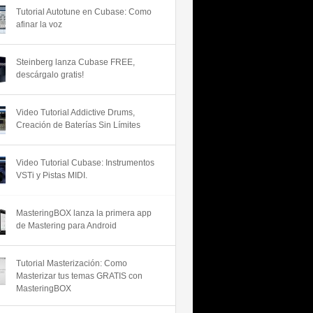
Tutorial Autotune en Cubase: Como
afinar la voz
Steinberg lanza Cubase FREE,
descárgalo gratis!
Video Tutorial Addictive Drums,
Creación de Baterías Sin Límites
Video Tutorial Cubase: Instrumentos
VSTi y Pistas MIDI.
MasteringBOX lanza la primera app
de Mastering para Android
Tutorial Masterización: Como
Masterizar tus temas GRATIS con
MasteringBOX