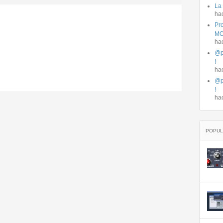
La
ha
Pro
MO
ha
@p
!
ha
@p
!
ha
POPUL