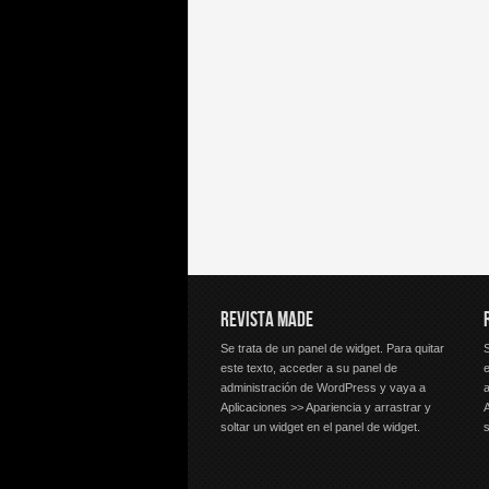
REVISTA MADE
Se trata de un panel de widget. Para quitar
S
este texto, acceder a su panel de
e
administración de WordPress y vaya a
Aplicaciones >> Apariencia y arrastrar y
A
soltar un widget en el panel de widget.
s