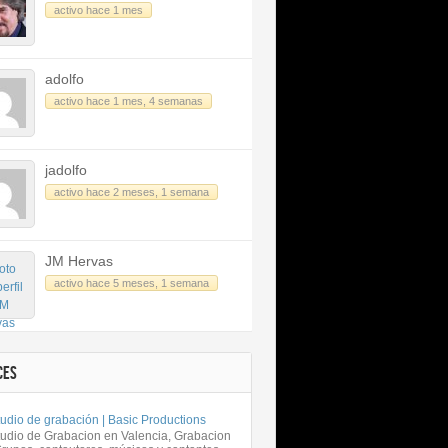
activo hace 1 mes
adolfo
activo hace 1 mes, 4 semanas
jadolfo
activo hace 2 meses, 1 semana
JM Hervas
activo hace 5 meses, 1 semana
CES
udio de grabación | Basic Productions
tudio de Grabacion en Valencia, Grabacion