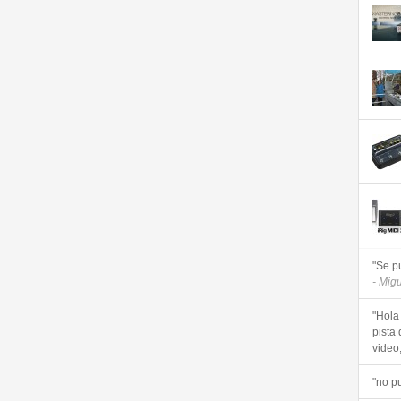
"Se p
- Mig
"Hola
pista 
video, 
"no p