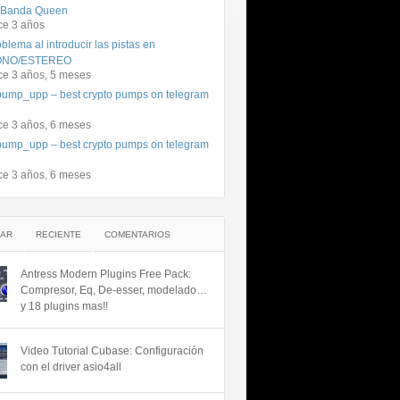
 Banda Queen
ce 3 años
blema al introducir las pistas en
NO/ESTEREO
ce 3 años, 5 meses
ump_upp – best crypto pumps on telegram
ce 3 años, 6 meses
ump_upp – best crypto pumps on telegram
ce 3 años, 6 meses
AR
RECIENTE
COMENTARIOS
Antress Modern Plugins Free Pack:
Compresor, Eq, De-esser, modelado…
y 18 plugins mas!!
Video Tutorial Cubase: Configuración
con el driver asio4all