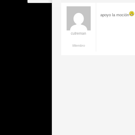
apoyo la moción
cutreman
Miembro