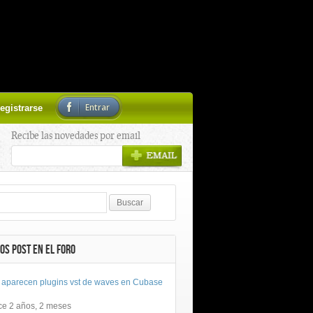
Entrar
egistrarse
Recibe las novedades por email
OS POST EN EL FORO
 aparecen plugins vst de waves en Cubase
ce 2 años, 2 meses