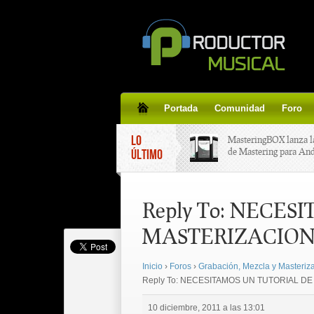
Portada
Comunidad
Foro
LO
MasteringBOX lanza l
de Mastering para An
ÚLTIMO
MasteringBOX, Master
Reply To: NECE
line gratis!
MASTERIZACIO
Korg lanza SDD-3000,
pedal de delay.
Inicio
›
Foros
›
Grabación, Mezcla y Masteriz
Reply To: NECESITAMOS UN TUTORIAL D
Tutorial de CLA Effec
aplicar efectos a tus v
10 diciembre, 2011 a las 13:01