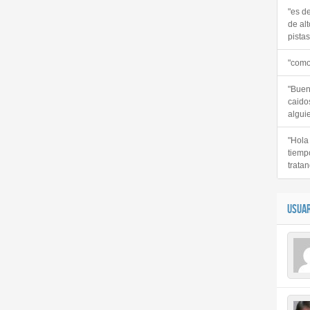
"es d
de alt
pistas 
"como
"Buen
caido
alguie
"Hola
tiemp
tratan
USUAR