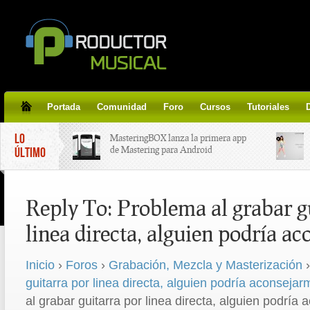
Portada
Comunidad
Foro
Cursos
Tutoriales
LO
MasteringBOX lanza la primera app
de Mastering para Android
ÚLTIMO
MasteringBOX, Masterización on-
Reply To: Problema al grabar g
line gratis!
linea directa, alguien podría a
Korg lanza SDD-3000, el nuevo
pedal de delay.
Inicio
›
Foros
›
Grabación, Mezcla y Masterización
›
guitarra por linea directa, alguien podría aconseja
Tutorial de CLA Effects, aprende a
aplicar efectos a tus voces.
al grabar guitarra por linea directa, alguien podría