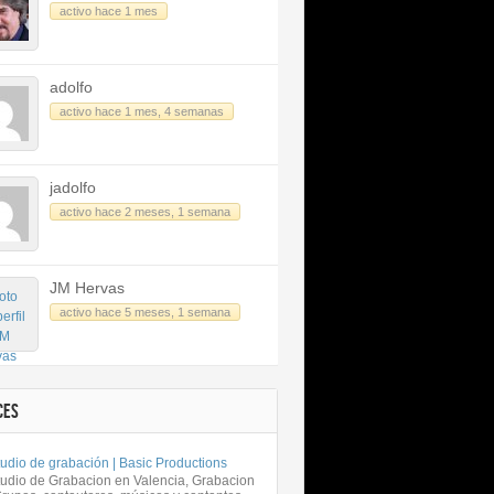
activo hace 1 mes
adolfo
activo hace 1 mes, 4 semanas
jadolfo
activo hace 2 meses, 1 semana
JM Hervas
activo hace 5 meses, 1 semana
CES
udio de grabación | Basic Productions
tudio de Grabacion en Valencia, Grabacion