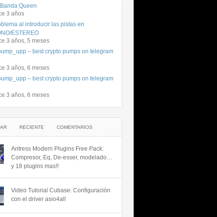
 Banda Queen
ce 3 años
blema al introducir las pistas en
NO/ESTEREO
ce 3 años, 5 meses
ump_upp – best crypto pumps on telegram
ce 3 años, 6 meses
ump_upp – best crypto pumps on telegram
ce 3 años, 6 meses
AR
RECIENTE
COMENTARIOS
Antress Modern Plugins Free Pack:
Compresor, Eq, De-esser, modelado…
y 18 plugins mas!!
Video Tutorial Cubase: Configuración
con el driver asio4all