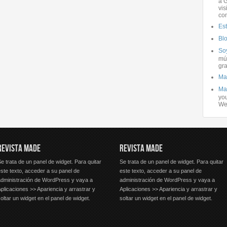
a G
vis
co
Es
Bl
Soy
mús
gra
Ma
Ma
you
We
REVISTA MADE
REVISTA MADE
e trata de un panel de widget. Para quitar
Se trata de un panel de widget. Para quitar
ste texto, acceder a su panel de
este texto, acceder a su panel de
administración de WordPress y vaya a
administración de WordPress y vaya a
plicaciones >> Apariencia y arrastrar y
Aplicaciones >> Apariencia y arrastrar y
oltar un widget en el panel de widget.
soltar un widget en el panel de widget.