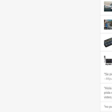
"Se p
- Mig
"Hola
pista 
video, 
"no p