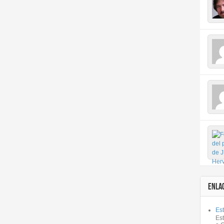
ENLA
Est
Es