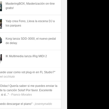
MasteringBOX, Masterización on-line
gratis!
Yalp crea Fono, Lleva la escena DJ a
los parques
Korg lanza SDD-3000, el nuevo pedal
de delay.
IK Multimedia lanza iRig MIDI 2
uede usar como vst plug-in en FL Studio?"
uel occhiuto
 Didac! Quería saber si me puedes enviar la
de tu canción Sola!! Por favor. Excelente
si d..."
- Franco Morales
uedo descargar el piano"
- josereynaldo