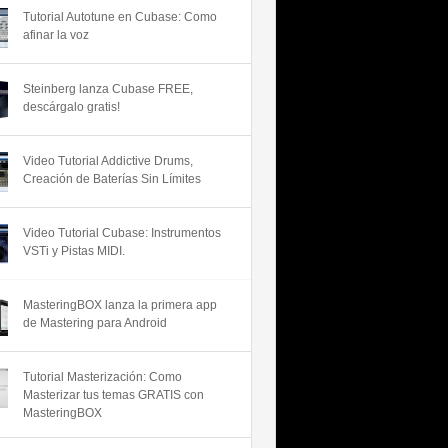
Tutorial Autotune en Cubase: Como
afinar la voz
Steinberg lanza Cubase FREE,
descárgalo gratis!
Video Tutorial Addictive Drums,
Creación de Baterías Sin Límites
Video Tutorial Cubase: Instrumentos
VSTi y Pistas MIDI.
MasteringBOX lanza la primera app
de Mastering para Android
Tutorial Masterización: Como
Masterizar tus temas GRATIS con
MasteringBOX