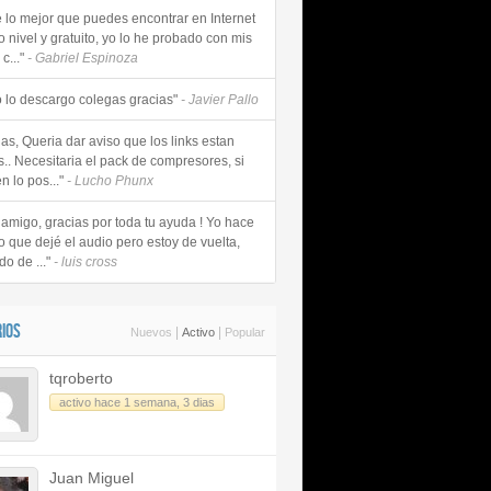
e lo mejor que puedes encontrar en Internet
o nivel y gratuito, yo lo he probado con mis
c..."
- Gabriel Espinoza
 lo descargo colegas gracias"
- Javier Pallo
as, Queria dar aviso que los links estan
s.. Necesitaria el pack de compresores, si
n lo pos..."
- Lucho Phunx
 amigo, gracias por toda tu ayuda ! Yo hace
o que dejé el audio pero estoy de vuelta,
do de ..."
- luis cross
IOS
|
|
Nuevos
Activo
Popular
tqroberto
activo hace 1 semana, 3 dias
Juan Miguel