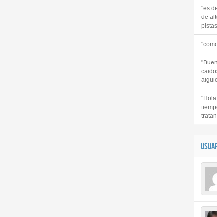
"es d
de alt
pistas 
"como
"Buen
caido
alguie
"Hola
tiemp
tratan
USUAR