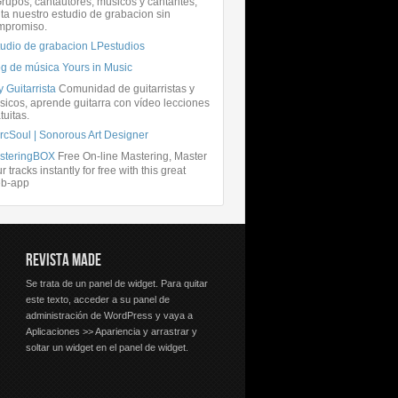
rupos, cantautores, músicos y cantantes,
ita nuestro estudio de grabacion sin
mpromiso.
tudio de grabacion LPestudios
og de música Yours in Music
 Guitarrista
Comunidad de guitarristas y
icos, aprende guitarra con vídeo lecciones
tuitas.
rcSoul | Sonorous Art Designer
steringBOX
Free On-line Mastering, Master
r tracks instantly for free with this great
b-app
REVISTA MADE
Se trata de un panel de widget. Para quitar
este texto, acceder a su panel de
administración de WordPress y vaya a
Aplicaciones >> Apariencia y arrastrar y
soltar un widget en el panel de widget.