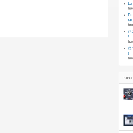
La
ha
Pro
MO
ha
@p
!
ha
@p
!
ha
POPUL