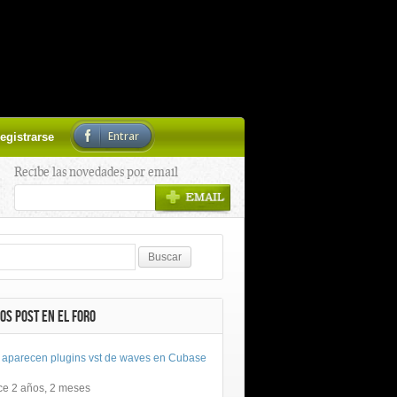
Entrar
egistrarse
Recibe las novedades por email
OS POST EN EL FORO
 aparecen plugins vst de waves en Cubase
ce 2 años, 2 meses