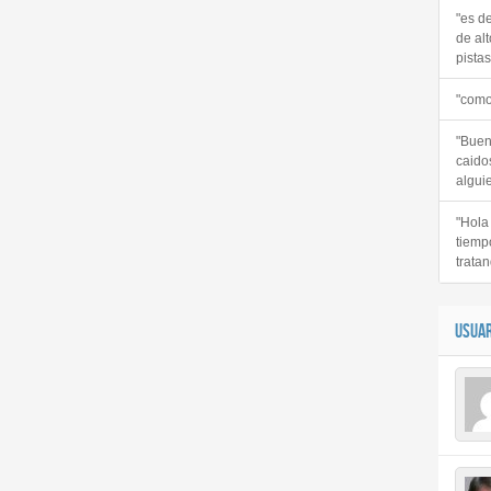
"es d
de alt
pistas 
"como
"Buen
caido
alguie
"Hola
tiemp
tratan
USUAR