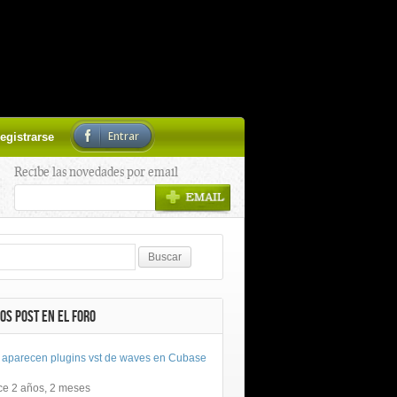
Entrar
egistrarse
Recibe las novedades por email
OS POST EN EL FORO
 aparecen plugins vst de waves en Cubase
ce 2 años, 2 meses