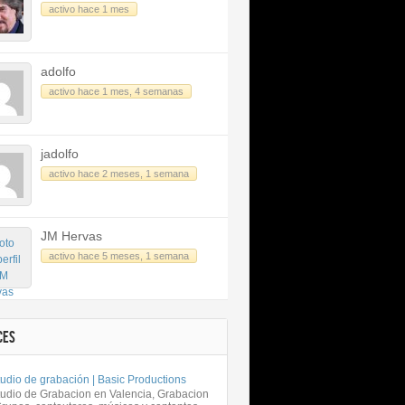
activo hace 1 mes
adolfo
activo hace 1 mes, 4 semanas
jadolfo
activo hace 2 meses, 1 semana
JM Hervas
activo hace 5 meses, 1 semana
CES
udio de grabación | Basic Productions
tudio de Grabacion en Valencia, Grabacion