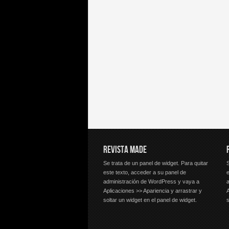
REVISTA MADE
Se trata de un panel de widget. Para quitar
S
este texto, acceder a su panel de
e
administración de WordPress y vaya a
Aplicaciones >> Apariencia y arrastrar y
A
soltar un widget en el panel de widget.
s