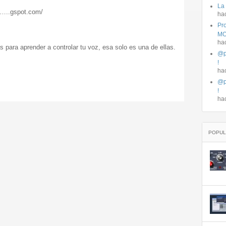
La
…..gspot.com/
ha
Pro
MO
ha
para aprender a controlar tu voz, esa solo es una de ellas.
@p
!
ha
@p
!
ha
POPUL