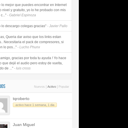
e lo mejor que puedes encontrar en Internet
o nivel y gratuito, yo lo he probado con mis
c..."
- Gabriel Espinoza
 lo descargo colegas gracias"
- Javier Pallo
as, Queria dar aviso que los links estan
s.. Necesitaria el pack de compresores, si
n lo pos..."
- Lucho Phunx
 amigo, gracias por toda tu ayuda ! Yo hace
o que dejé el audio pero estoy de vuelta,
do de ..."
- luis cross
IOS
|
|
Nuevos
Activo
Popular
tqroberto
activo hace 1 semana, 1 dia
Juan Miguel