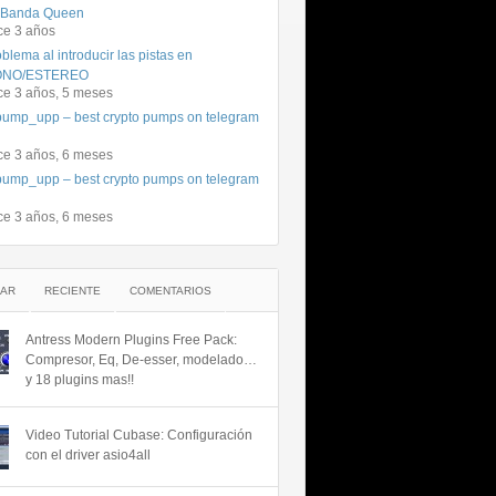
 Banda Queen
ce 3 años
blema al introducir las pistas en
NO/ESTEREO
ce 3 años, 5 meses
ump_upp – best crypto pumps on telegram
ce 3 años, 6 meses
ump_upp – best crypto pumps on telegram
ce 3 años, 6 meses
AR
RECIENTE
COMENTARIOS
Antress Modern Plugins Free Pack:
Compresor, Eq, De-esser, modelado…
y 18 plugins mas!!
Video Tutorial Cubase: Configuración
con el driver asio4all