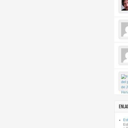
ENLA
Est
Es