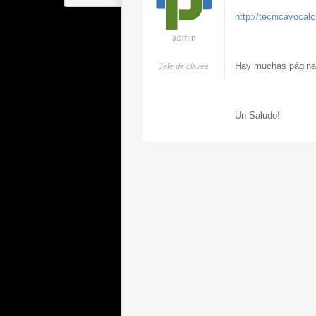
http://tecnicavocalc
admin
Hay muchas páginas 
Jefe de claves
Un Saludo!