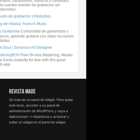
rupos, cantautores, músicos y cantantes,
ita nuestro estudio de grabacion sin
mpromiso.
tudio de grabacion LPestudios
og de música Yours in Music
 Guitarrista
Comunidad de guitarristas y
icos, aprende guitarra con vídeo lecciones
tuitas.
rcSoul | Sonorous Art Designer
steringBOX
Free On-line Mastering, Master
r tracks instantly for free with this great
b-app
REVISTA MADE
Se trata de un panel de widget. Para quitar
este texto, acceder a su panel de
administración de WordPress y vaya a
Aplicaciones >> Apariencia y arrastrar y
soltar un widget en el panel de widget.