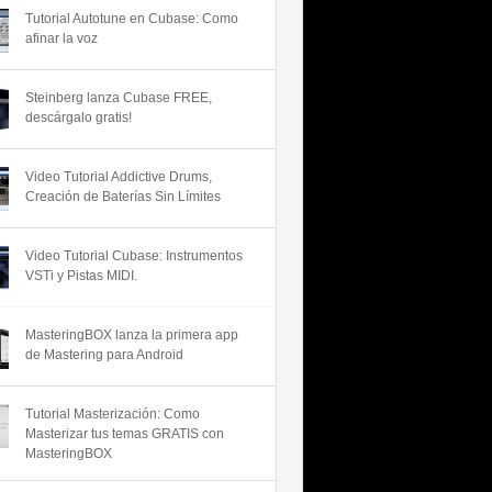
Tutorial Autotune en Cubase: Como
afinar la voz
Steinberg lanza Cubase FREE,
descárgalo gratis!
Video Tutorial Addictive Drums,
Creación de Baterías Sin Límites
Video Tutorial Cubase: Instrumentos
VSTi y Pistas MIDI.
MasteringBOX lanza la primera app
de Mastering para Android
Tutorial Masterización: Como
Masterizar tus temas GRATIS con
MasteringBOX