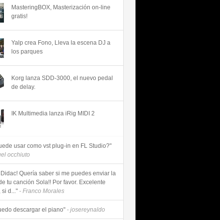
MasteringBOX, Masterización on-line
gratis!
Yalp crea Fono, Lleva la escena DJ a
los parques
Korg lanza SDD-3000, el nuevo pedal
de delay.
IK Multimedia lanza iRig MIDI 2
uede usar como vst plug-in en FL Studio?"
uel occhiuto
 Didac! Quería saber si me puedes enviar la
de tu canción Sola!! Por favor. Excelente
si d..."
- Franco Morales
uedo descargar el piano"
- josereynaldo