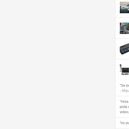
"Se p
- Mig
"Hola
pista 
video, 
"no p