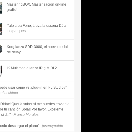
MasteringBOX, Masterización on-line
gratis!
Yalp crea Fono, Lleva la escena DJ a
los parques
Korg lanza SDD-3000, el nuevo pedal
de delay.
IK Multimedia lanza iRig MIDI 2
uede usar como vst plug-in en FL Studio?"
uel occhiuto
 Didac! Quería saber si me puedes enviar la
de tu canción Sola!! Por favor. Excelente
si d..."
- Franco Morales
uedo descargar el piano"
- josereynaldo