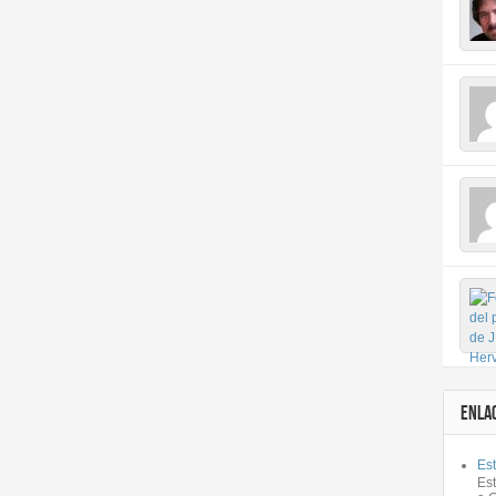
ENLA
Est
Es