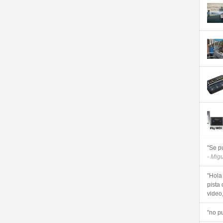
"Se p
- Mig
"Hola
pista 
video, 
"no p