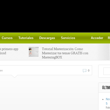
Cursos
Tutoriales
Descargas
Servicios
Acceder
R
a primera app
Tutorial Masterización: Como
droid
Masterizar tus temas GRATIS con
MasteringBOX
ización on-
Yalp crea Fono, Lleva la escena DJ a
en
0
los parques
 el nuevo
IK Multimedia lanza iRig MIDI 2
ÚLTIM
No
ts, aprende a
Ototo, crea musica con tu objeto
5
oces.
favorito!
ha