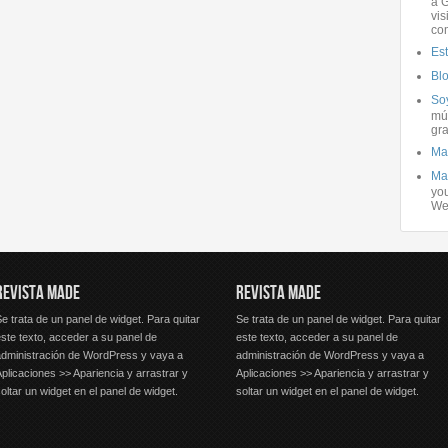
a G
vis
co
Es
Bl
Soy
mús
gra
Ma
Ma
you
We
REVISTA MADE
REVISTA MADE
e trata de un panel de widget. Para quitar
Se trata de un panel de widget. Para quitar
ste texto, acceder a su panel de
este texto, acceder a su panel de
administración de WordPress y vaya a
administración de WordPress y vaya a
plicaciones >> Apariencia y arrastrar y
Aplicaciones >> Apariencia y arrastrar y
oltar un widget en el panel de widget.
soltar un widget en el panel de widget.