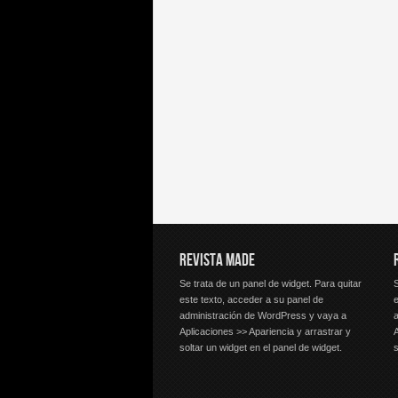
REVISTA MADE
Se trata de un panel de widget. Para quitar
S
este texto, acceder a su panel de
e
administración de WordPress y vaya a
Aplicaciones >> Apariencia y arrastrar y
A
soltar un widget en el panel de widget.
s