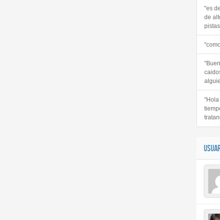
"es d
de alt
pistas 
"como
"Buen
caido
alguie
"Hola
tiemp
tratan
USUAR