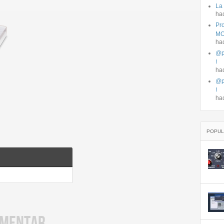
La
ha
Pro
MO
ha
@p
!
ha
@p
!
ha
POPUL
OMENTAR