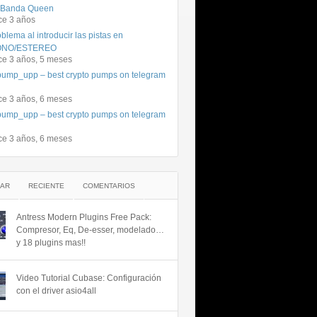
 Banda Queen
ce 3 años
blema al introducir las pistas en
NO/ESTEREO
ce 3 años, 5 meses
ump_upp – best crypto pumps on telegram
ce 3 años, 6 meses
ump_upp – best crypto pumps on telegram
ce 3 años, 6 meses
AR
RECIENTE
COMENTARIOS
Antress Modern Plugins Free Pack:
Compresor, Eq, De-esser, modelado…
y 18 plugins mas!!
Video Tutorial Cubase: Configuración
con el driver asio4all