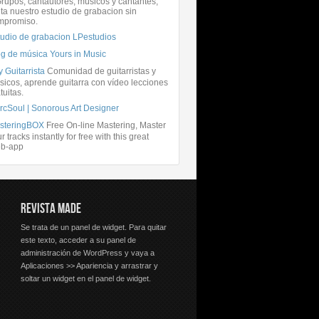
rupos, cantautores, músicos y cantantes,
ita nuestro estudio de grabacion sin
mpromiso.
tudio de grabacion LPestudios
og de música Yours in Music
 Guitarrista
Comunidad de guitarristas y
icos, aprende guitarra con vídeo lecciones
tuitas.
rcSoul | Sonorous Art Designer
steringBOX
Free On-line Mastering, Master
r tracks instantly for free with this great
b-app
REVISTA MADE
Se trata de un panel de widget. Para quitar
este texto, acceder a su panel de
administración de WordPress y vaya a
Aplicaciones >> Apariencia y arrastrar y
soltar un widget en el panel de widget.