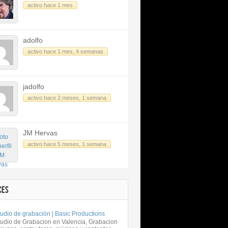
activo hace 1 mes
adolfo
activo hace 1 mes, 4 semanas
jadolfo
activo hace 2 meses, 1 semana
JM Hervas
activo hace 5 meses, 1 semana
CES
udio de grabación | Basic Productions
tudio de Grabacion en Valencia, Grabacion