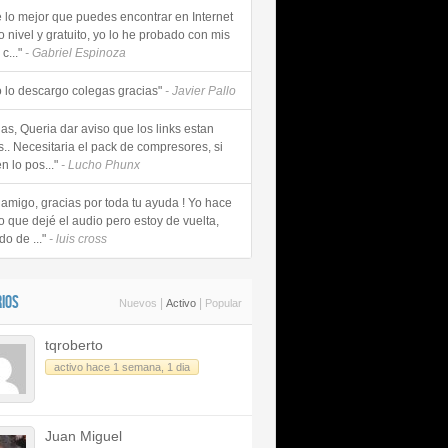
e lo mejor que puedes encontrar en Internet
o nivel y gratuito, yo lo he probado con mis
c..."
- Gabriel Espinoza
 lo descargo colegas gracias"
- Javier Pallo
as, Queria dar aviso que los links estan
s.. Necesitaria el pack de compresores, si
n lo pos..."
- Lucho Phunx
 amigo, gracias por toda tu ayuda ! Yo hace
o que dejé el audio pero estoy de vuelta,
do de ..."
- luis cross
IOS
|
|
Nuevos
Activo
Popular
tqroberto
activo hace 1 semana, 1 dia
Juan Miguel