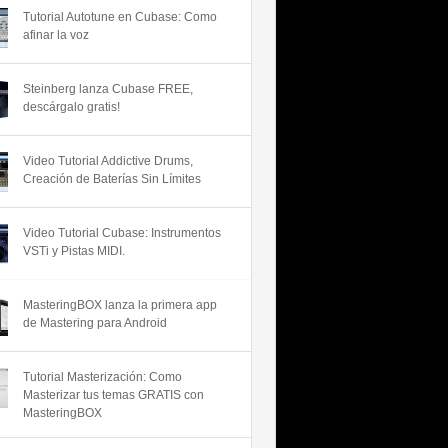
Tutorial Autotune en Cubase: Como
afinar la voz
Steinberg lanza Cubase FREE,
descárgalo gratis!
Video Tutorial Addictive Drums,
Creación de Baterías Sin Límites
Video Tutorial Cubase: Instrumentos
VSTi y Pistas MIDI.
MasteringBOX lanza la primera app
de Mastering para Android
Tutorial Masterización: Como
Masterizar tus temas GRATIS con
MasteringBOX