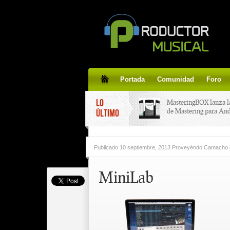
Portada
Comunidad
Foro
LO
MasteringBOX lanza l
de Mastering para An
ÚLTIMO
MasteringBOX, Master
Publicado
10 septiembre, 2013 Proveyéndo Camacho
line gratis!
MiniLab
Korg lanza SDD-3000,
pedal de delay.
Tutorial de CLA Effec
aplicar efectos a tus v