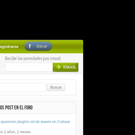
Entrar
egistrarse
Recibe las novedades por email
OS POST EN EL FORO
 aparecen plugins vst de waves en Cubase
ce 2 años, 2 meses