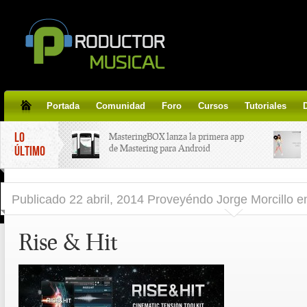
Portada
Comunidad
Foro
Cursos
Tutoriales
LO
MasteringBOX lanza la primera app
de Mastering para Android
ÚLTIMO
MasteringBOX, Masterización on-
Publicado
22 abril, 2014 Proveyéndo Jorge Morcillo
e
line gratis!
Rise & Hit
Korg lanza SDD-3000, el nuevo
pedal de delay.
Tutorial de CLA Effects, aprende a
aplicar efectos a tus voces.