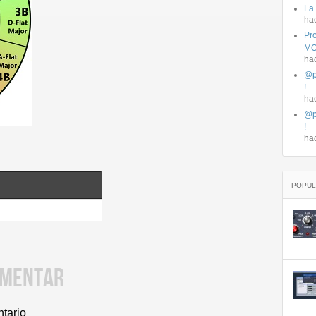
La
ha
Pro
MO
ha
@p
!
ha
@p
!
ha
POPUL
OMENTAR
ntario