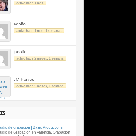
activo hace 1 mes
adolfo
activo hace 1 mes, 4 semanas
jadolfo
activo hace 2 meses, 1 semana
JM Hervas
activo hace 5 meses, 1 semana
CES
udio de grabación | Basic Productions
tudio de Grabacion en Valencia, Grabacion