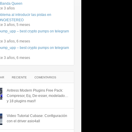
 Banda Queen
ce 3 años
blema al introducir las pistas en
NO/ESTEREO
ce 3 años, 5 meses
ump_upp – best crypto pumps on telegram
ce 3 años, 6 meses
ump_upp – best crypto pumps on telegram
ce 3 años, 6 meses
AR
RECIENTE
COMENTARIOS
Antress Modern Plugins Free Pack:
Compresor, Eq, De-esser, modelado…
y 18 plugins mas!!
Video Tutorial Cubase: Configuración
con el driver asio4all