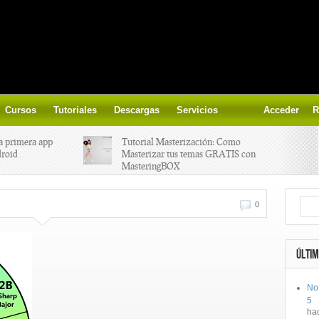
Cursos
Tutoriales
Descargas
Servicios
Acceder
R
a primera app
Tutorial Masterización: Como
droid
Masterizar tus temas GRATIS con
MasteringBOX
ización on-
Yalp crea Fono, Lleva la escena DJ a
0
los parques
 el nuevo
IK Multimedia lanza iRig MIDI 2
ÚLTIM
No
ts, aprende a
Ototo, crea musica con tu objeto
5
oces.
favorito!
ha