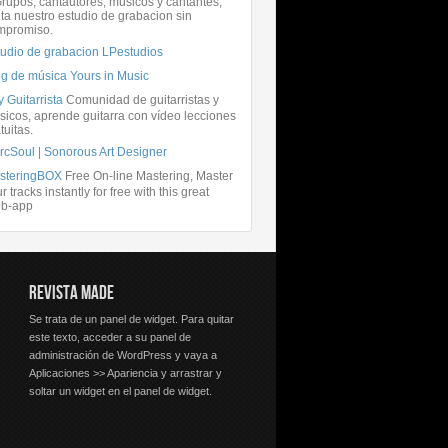
rupos, cantautores, músicos y cantantes,
ita nuestro estudio de grabacion sin
mpromiso.
tudio de grabacion LPestudios
og de música Yours in Music
 Guitarrista
Comunidad de guitarristas y
icos, aprende guitarra con vídeo lecciones
tuitas.
rcSoul | Sonorous Art Designer
steringBOX
Free On-line Mastering, Master
r tracks instantly for free with this great
b-app
REVISTA MADE
Se trata de un panel de widget. Para quitar
este texto, acceder a su panel de
administración de WordPress y vaya a
Aplicaciones >> Apariencia y arrastrar y
soltar un widget en el panel de widget.