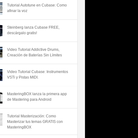
Tutorial Autotune en Cubase: Como
afinar la voz
Steinberg lanza Cubase FREE,
descárgalo gratis!
Video Tutorial Addictive Drums,
Creación de Baterías Sin Límites
Video Tutorial Cubase: Instrumentos
VSTi y Pistas MIDI.
MasteringBOX lanza la primera app
de Mastering para Android
Tutorial Masterización: Como
Masterizar tus temas GRATIS con
MasteringBOX