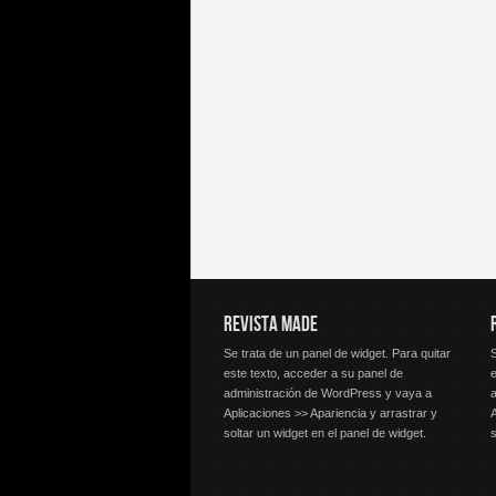
REVISTA MADE
Se trata de un panel de widget. Para quitar
S
este texto, acceder a su panel de
e
administración de WordPress y vaya a
Aplicaciones >> Apariencia y arrastrar y
A
soltar un widget en el panel de widget.
s