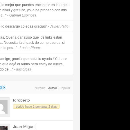
e lo mejor que puedes encontrar en Internet
o nivel y gratuito, yo lo he probado con mis
c..."
- Gabriel Espinoza
 lo descargo colegas gracias"
- Javier Pallo
as, Queria dar aviso que los links estan
s.. Necesitaria el pack de compresores, si
n lo pos..."
- Lucho Phunx
 amigo, gracias por toda tu ayuda ! Yo hace
o que dejé el audio pero estoy de vuelta,
do de ..."
- luis cross
IOS
|
|
Nuevos
Activo
Popular
tqroberto
activo hace 1 semana, 2 dias
Juan Miguel