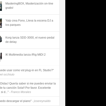
MasteringBOX, Masterización on-line
gratis!
Yalp crea Fono, Lleva la escena DJ a
los parques
Korg lanza SDD-3000, el nuevo pedal
de delay.
IK Multimedia lanza iRig MIDI 2
uede usar como vst plug-in en FL Studio?"
uel occhiuto
 Didac! Quería saber si me puedes enviar la
de tu canción Sola!! Por favor. Excelente
si d..."
- Franco Morales
uedo descargar el piano"
- josereynaldo