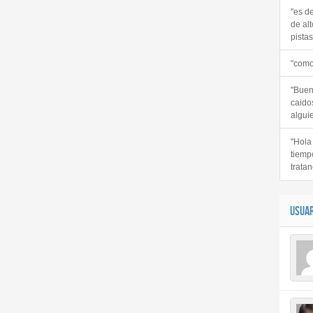
"es d
de alt
pistas 
"como
"Buen
caido
alguie
"Hola
tiemp
tratan
USUAR