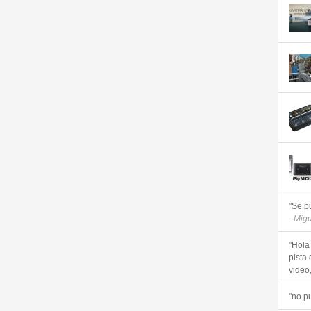
"Se p
- Mig
"Hola
pista 
video, 
"no p