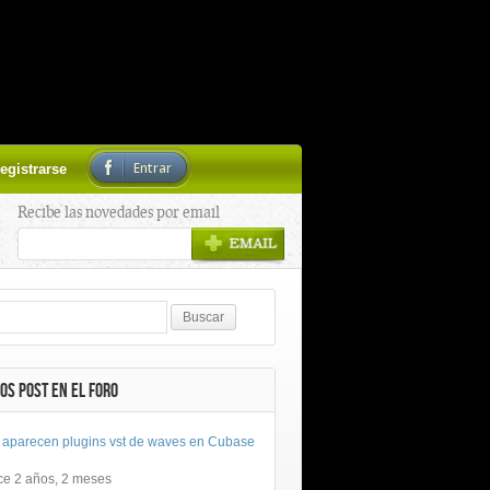
Entrar
egistrarse
Recibe las novedades por email
OS POST EN EL FORO
 aparecen plugins vst de waves en Cubase
ce 2 años, 2 meses