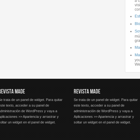
a G
vis
co
Es
Bl
Soy
mús
gra
Ma
Ma
you
We
REVISTA MADE
REVISTA MADE
e trata de un panel de widget. Para quitar
Se trata de un panel de widget. Para quitar
ste texto, acceder a su panel de
este texto, acceder a su panel de
administración de WordPress y vaya a
administración de WordPress y vaya a
plicaciones >> Apariencia y arrastrar y
Aplicaciones >> Apariencia y arrastrar y
oltar un widget en el panel de widget.
soltar un widget en el panel de widget.