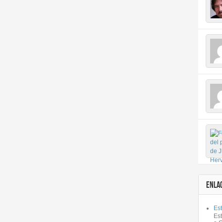
ENLA
Est
Es