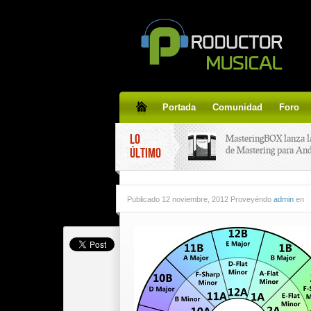
Portada
Comunidad
Foro
LO
MasteringBOX lanza l
de Mastering para An
ÚLTIMO
MasteringBOX, Master
Publicado
12 noviembre, 2012 Proveyéndo
admin
en
line gratis!
Korg lanza SDD-3000,
pedal de delay.
Tutorial de CLA Effec
aplicar efectos a tus v