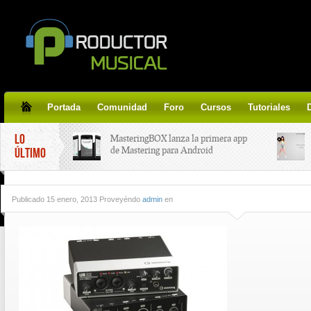
Portada
Comunidad
Foro
Cursos
Tutoriales
LO
MasteringBOX lanza la primera app
de Mastering para Android
ÚLTIMO
MasteringBOX, Masterización on-
Publicado
15 enero, 2013 Proveyéndo
admin
en
line gratis!
Korg lanza SDD-3000, el nuevo
pedal de delay.
Tutorial de CLA Effects, aprende a
aplicar efectos a tus voces.