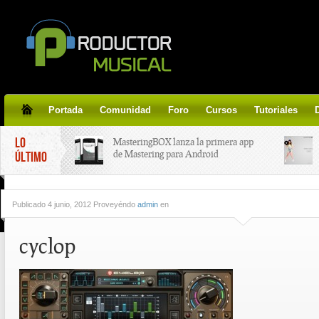
Portada
Comunidad
Foro
Cursos
Tutoriales
LO
MasteringBOX lanza la primera app
de Mastering para Android
ÚLTIMO
MasteringBOX, Masterización on-
Publicado
4 junio, 2012 Proveyéndo
admin
en
line gratis!
cyclop
Korg lanza SDD-3000, el nuevo
pedal de delay.
Tutorial de CLA Effects, aprende a
aplicar efectos a tus voces.