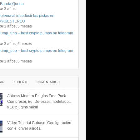
 Banda Queen
ce 3 años
blema al introducir las pistas en
NO/ESTEREO
ce 3 años, 5 meses
ump_upp – best crypto pumps on telegram
ce 3 años, 6 meses
ump_upp – best crypto pumps on telegram
ce 3 años, 6 meses
AR
RECIENTE
COMENTARIOS
Antress Modern Plugins Free Pack:
Compresor, Eq, De-esser, modelado…
y 18 plugins mas!!
Video Tutorial Cubase: Configuración
con el driver asio4all