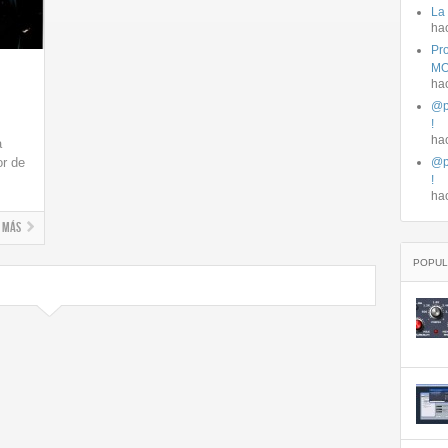
La
ha
Pro
MO
ha
@p
!
ha
a
or de
@p
!
ha
+ más
POPUL