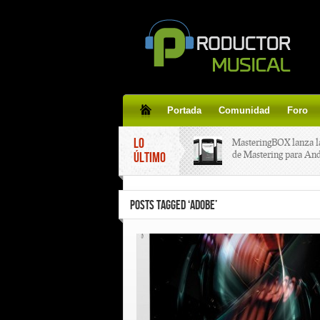
Portada
Comunidad
Foro
LO
MasteringBOX lanza l
de Mastering para An
ÚLTIMO
MasteringBOX, Master
POSTS TAGGED ‘ADOBE’
line gratis!
Korg lanza SDD-3000,
pedal de delay.
Tutorial de CLA Effec
aplicar efectos a tus v