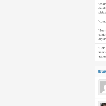
"es d
de alt
pistas 
"como
"Buen
caido
alguie
"Hola
tiemp
tratan
USUAR