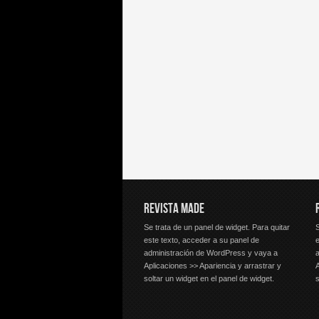
REVISTA MADE
Se trata de un panel de widget. Para quitar
S
este texto, acceder a su panel de
e
administración de WordPress y vaya a
Aplicaciones >> Apariencia y arrastrar y
A
soltar un widget en el panel de widget.
s