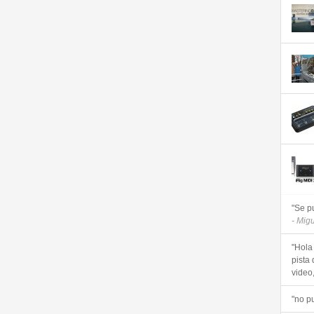
"Se p
- Mig
"Hola
pista 
video, 
"no p