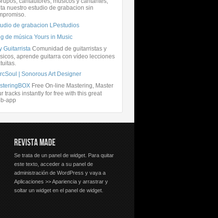
rupos, cantautores, músicos y cantantes,
ita nuestro estudio de grabacion sin
mpromiso.
tudio de grabacion LPestudios
og de música Yours in Music
 Guitarrista
Comunidad de guitarristas y
icos, aprende guitarra con vídeo lecciones
tuitas.
rcSoul | Sonorous Art Designer
steringBOX
Free On-line Mastering, Master
r tracks instantly for free with this great
b-app
REVISTA MADE
Se trata de un panel de widget. Para quitar
este texto, acceder a su panel de
administración de WordPress y vaya a
Aplicaciones >> Apariencia y arrastrar y
soltar un widget en el panel de widget.