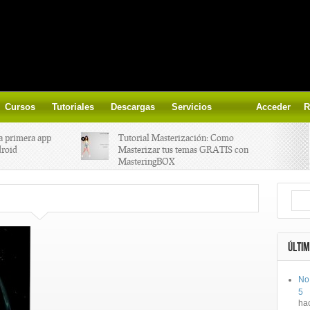
Cursos
Tutoriales
Descargas
Servicios
Acceder
R
a primera app
Tutorial Masterización: Como
droid
Masterizar tus temas GRATIS con
MasteringBOX
ización on-
Yalp crea Fono, Lleva la escena DJ a
los parques
 el nuevo
IK Multimedia lanza iRig MIDI 2
ÚLTIM
No
ts, aprende a
Ototo, crea musica con tu objeto
5
oces.
favorito!
ha