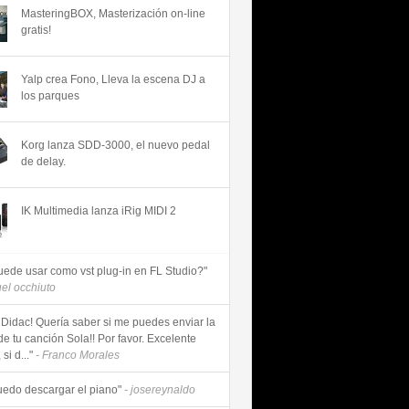
MasteringBOX, Masterización on-line
gratis!
Yalp crea Fono, Lleva la escena DJ a
los parques
Korg lanza SDD-3000, el nuevo pedal
de delay.
IK Multimedia lanza iRig MIDI 2
uede usar como vst plug-in en FL Studio?"
uel occhiuto
 Didac! Quería saber si me puedes enviar la
de tu canción Sola!! Por favor. Excelente
si d..."
- Franco Morales
uedo descargar el piano"
- josereynaldo