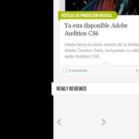
Notícias de Producción Musical
Ya esta disponible Adobe
Audition CS6
Adobe lanza la sexta versión de la famili
Adobe Creative Suite, incluyendo su edit
audio Audition CS6.
(
0 comments
NEWLY REVIEWED