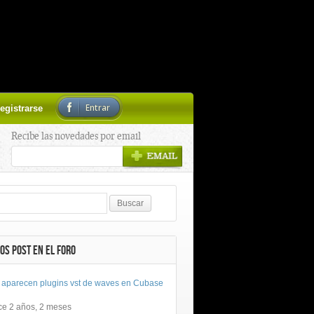
Entrar
egistrarse
Recibe las novedades por email
OS POST EN EL FORO
 aparecen plugins vst de waves en Cubase
ce 2 años, 2 meses