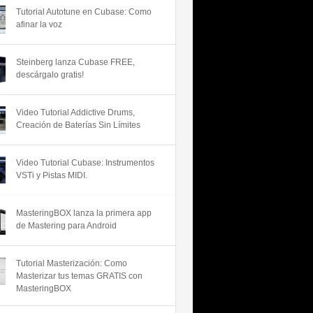
Tutorial Autotune en Cubase: Como
afinar la voz
Steinberg lanza Cubase FREE,
descárgalo gratis!
Video Tutorial Addictive Drums,
Creación de Baterías Sin Límites
Video Tutorial Cubase: Instrumentos
VSTi y Pistas MIDI.
MasteringBOX lanza la primera app
de Mastering para Android
Tutorial Masterización: Como
Masterizar tus temas GRATIS con
MasteringBOX