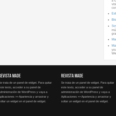
a G
vis
co
Es
Bl
Soy
mús
gra
Ma
Ma
you
We
REVISTA MADE
REVISTA MADE
e trata de un panel de widget. Para quitar
Se trata de un panel de widget. Para quitar
ste texto, acceder a su panel de
este texto, acceder a su panel de
administración de WordPress y vaya a
administración de WordPress y vaya a
plicaciones >> Apariencia y arrastrar y
Aplicaciones >> Apariencia y arrastrar y
oltar un widget en el panel de widget.
soltar un widget en el panel de widget.