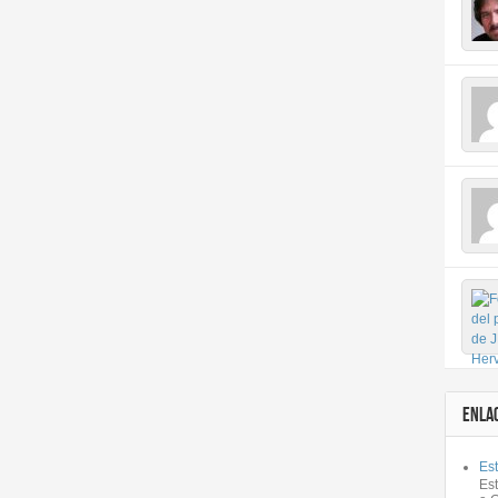
ENLA
Est
Es