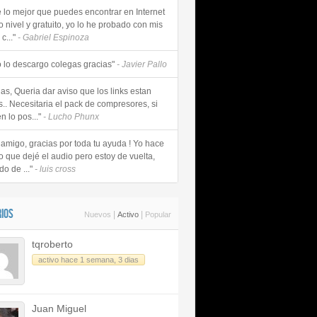
e lo mejor que puedes encontrar en Internet
o nivel y gratuito, yo lo he probado con mis
c..."
- Gabriel Espinoza
 lo descargo colegas gracias"
- Javier Pallo
as, Queria dar aviso que los links estan
s.. Necesitaria el pack de compresores, si
n lo pos..."
- Lucho Phunx
 amigo, gracias por toda tu ayuda ! Yo hace
o que dejé el audio pero estoy de vuelta,
do de ..."
- luis cross
IOS
|
|
Nuevos
Activo
Popular
tqroberto
activo hace 1 semana, 3 dias
Juan Miguel