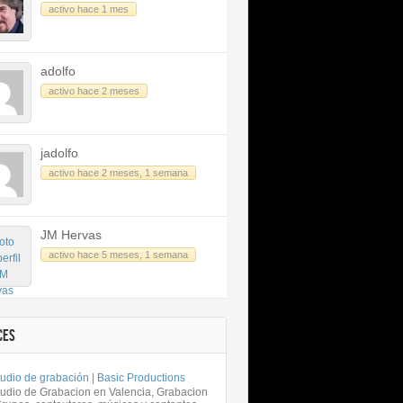
activo hace 1 mes
adolfo
activo hace 2 meses
jadolfo
activo hace 2 meses, 1 semana
JM Hervas
activo hace 5 meses, 1 semana
CES
udio de grabación | Basic Productions
tudio de Grabacion en Valencia, Grabacion