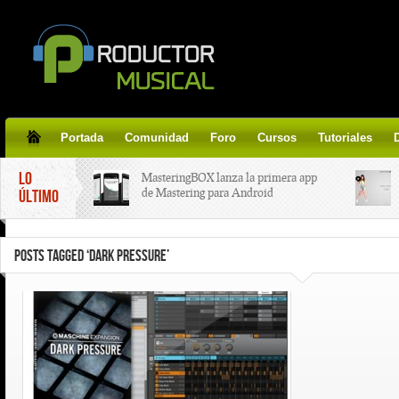
Portada
Comunidad
Foro
Cursos
Tutoriales
LO
MasteringBOX lanza la primera app
de Mastering para Android
ÚLTIMO
MasteringBOX, Masterización on-
POSTS TAGGED ‘DARK PRESSURE’
line gratis!
Korg lanza SDD-3000, el nuevo
pedal de delay.
Tutorial de CLA Effects, aprende a
aplicar efectos a tus voces.