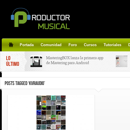
Portada
Comunidad
Foro
Cursos
Tutoriales
LO
MasteringBOX lanza la primera app
de Mastering para Android
ÚLTIMO
MasteringBOX, Masterización on-
POSTS TAGGED ‘KVRAUDIO’
line gratis!
Korg lanza SDD-3000, el nuevo
pedal de delay.
Tutorial de CLA Effects, aprende a
aplicar efectos a tus voces.