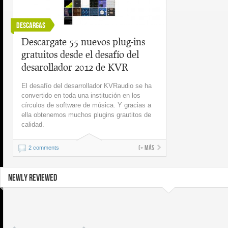
Descargas
Descargate 55 nuevos plug-ins
gratuitos desde el desafío del
desarollador 2012 de KVR
El desafío del desarrollador KVRaudio se ha
convertido en toda una institución en los
círculos de software de música. Y gracias a
ella obtenemos muchos plugins grautitos de
calidad.
(+ más
2 comments
NEWLY REVIEWED