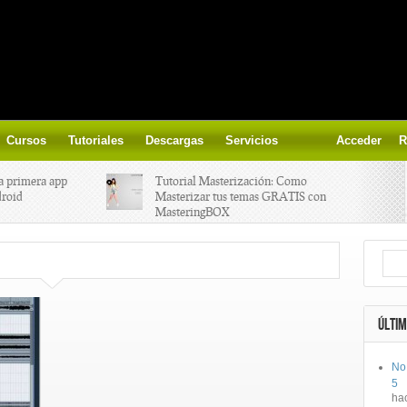
Cursos
Tutoriales
Descargas
Servicios
Acceder
R
a primera app
Tutorial Masterización: Como
droid
Masterizar tus temas GRATIS con
MasteringBOX
ización on-
Yalp crea Fono, Lleva la escena DJ a
los parques
 el nuevo
IK Multimedia lanza iRig MIDI 2
ÚLTIM
No
ts, aprende a
Ototo, crea musica con tu objeto
5
oces.
favorito!
ha