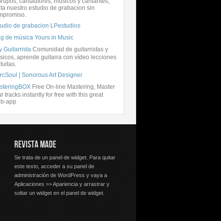
rupos, cantautores, músicos y cantantes,
ita nuestro estudio de grabacion sin
mpromiso.
tudio de grabacion LPestudios
og de música Yours in Music
 Guitarrista
Comunidad de guitarristas y
icos, aprende guitarra con vídeo lecciones
tuitas.
rcSoul | Sonorous Art Designer
steringBOX
Free On-line Mastering, Master
r tracks instantly for free with this great
b-app
REVISTA MADE
Se trata de un panel de widget. Para quitar
este texto, acceder a su panel de
administración de WordPress y vaya a
Aplicaciones >> Apariencia y arrastrar y
soltar un widget en el panel de widget.