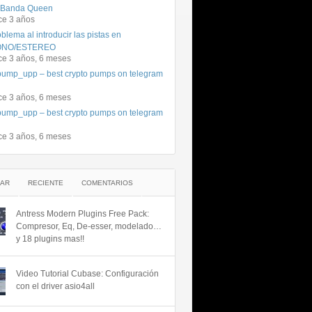
 Banda Queen
ce 3 años
blema al introducir las pistas en
NO/ESTEREO
ce 3 años, 6 meses
ump_upp – best crypto pumps on telegram
ce 3 años, 6 meses
ump_upp – best crypto pumps on telegram
ce 3 años, 6 meses
AR
RECIENTE
COMENTARIOS
Antress Modern Plugins Free Pack:
Compresor, Eq, De-esser, modelado…
y 18 plugins mas!!
Video Tutorial Cubase: Configuración
con el driver asio4all