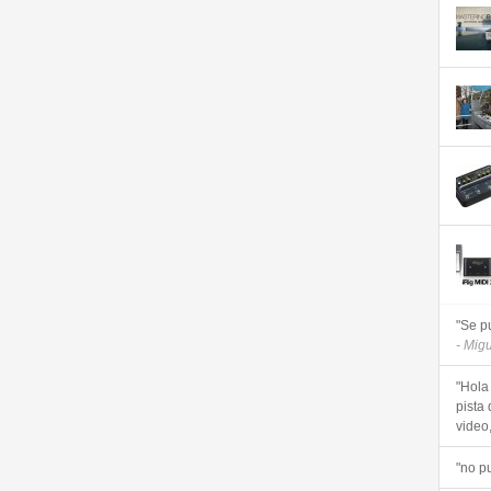
"Se p
- Mig
"Hola
pista 
video, 
"no p