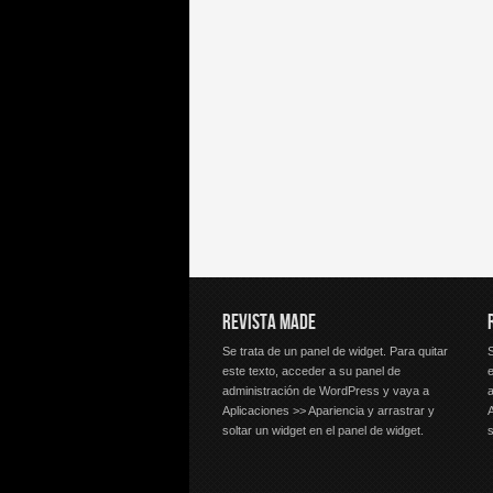
REVISTA MADE
Se trata de un panel de widget. Para quitar
S
este texto, acceder a su panel de
e
administración de WordPress y vaya a
Aplicaciones >> Apariencia y arrastrar y
A
soltar un widget en el panel de widget.
s