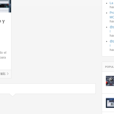
La
ha
Pro
MO
o y
ha
@p
!
ha
@p
!
ha
do el
para
POPUL
+ más