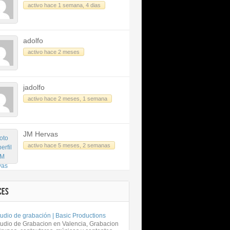
activo hace 1 semana, 4 dias
adolfo
activo hace 2 meses
jadolfo
activo hace 2 meses, 1 semana
JM Hervas
activo hace 5 meses, 2 semanas
CES
udio de grabación | Basic Productions
tudio de Grabacion en Valencia, Grabacion