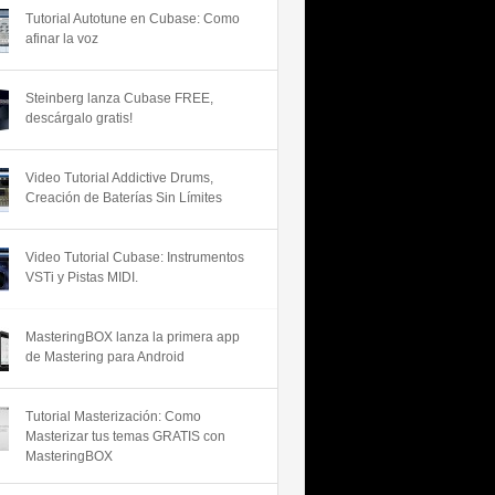
Tutorial Autotune en Cubase: Como
afinar la voz
Steinberg lanza Cubase FREE,
descárgalo gratis!
Video Tutorial Addictive Drums,
Creación de Baterías Sin Límites
Video Tutorial Cubase: Instrumentos
VSTi y Pistas MIDI.
MasteringBOX lanza la primera app
de Mastering para Android
Tutorial Masterización: Como
Masterizar tus temas GRATIS con
MasteringBOX