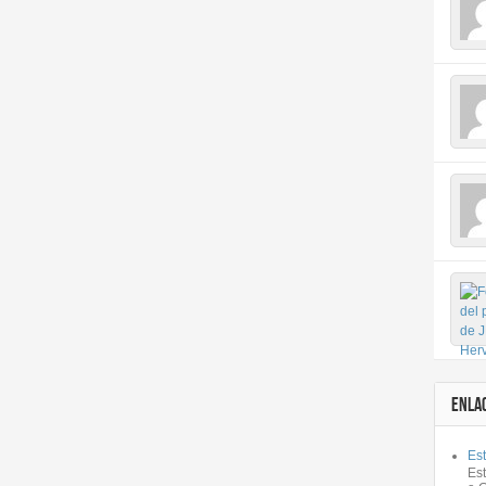
ENLA
Est
Es