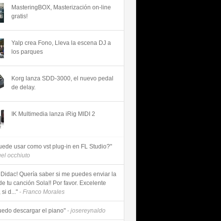
MasteringBOX, Masterización on-line
gratis!
Yalp crea Fono, Lleva la escena DJ a
los parques
Korg lanza SDD-3000, el nuevo pedal
de delay.
IK Multimedia lanza iRig MIDI 2
uede usar como vst plug-in en FL Studio?"
uel occhiuto
 Didac! Quería saber si me puedes enviar la
de tu canción Sola!! Por favor. Excelente
si d..."
- Franco Morales
uedo descargar el piano"
- josereynaldo