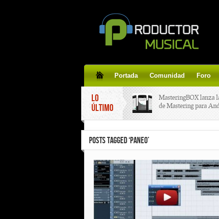
Portada
Comunidad
Foro
LO
MasteringBOX lanza l
de Mastering para An
ÚLTIMO
MasteringBOX, Master
POSTS TAGGED ‘PANEO’
line gratis!
Korg lanza SDD-3000,
pedal de delay.
Tutorial de CLA Effec
aplicar efectos a tus v