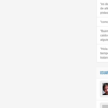
"es d
de alt
pistas 
"como
"Buen
caido
alguie
"Hola
tiemp
tratan
USUAR