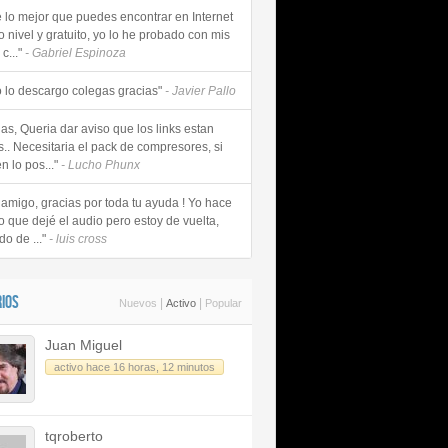
e lo mejor que puedes encontrar en Internet
o nivel y gratuito, yo lo he probado con mis
c..."
- Gabriel Espinoza
 lo descargo colegas gracias"
- Javier Pallo
as, Queria dar aviso que los links estan
s.. Necesitaria el pack de compresores, si
n lo pos..."
- Lucho Phunx
 amigo, gracias por toda tu ayuda ! Yo hace
o que dejé el audio pero estoy de vuelta,
do de ..."
- luis cross
IOS
|
|
Nuevos
Activo
Popular
Juan Miguel
activo hace 16 horas, 12 minutos
tqroberto