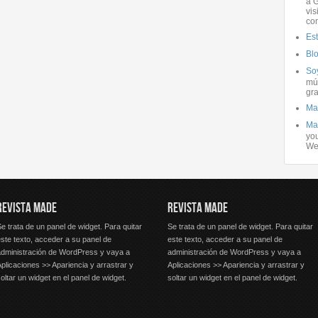
a G
vis
co
Es
Bl
Soy
mús
gra
Ma
Ma
you
We
REVISTA MADE
REVISTA MADE
e trata de un panel de widget. Para quitar
Se trata de un panel de widget. Para quitar
ste texto, acceder a su panel de
este texto, acceder a su panel de
administración de WordPress y vaya a
administración de WordPress y vaya a
plicaciones >> Apariencia y arrastrar y
Aplicaciones >> Apariencia y arrastrar y
oltar un widget en el panel de widget.
soltar un widget en el panel de widget.