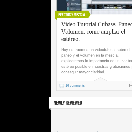
Efectos y Mezcla
Video Tutorial Cubase: Pane
Volumen, como ampliar el
estéreo.
Hoy os traemos un videotutorial sobre el
paneo y el volumen en la mezcla,
explicaremos la importancia de utilizar to
estéreo posible en nuestras grabaciones 
conseguir mayor claridad.
(
16 comments
NEWLY REVIEWED