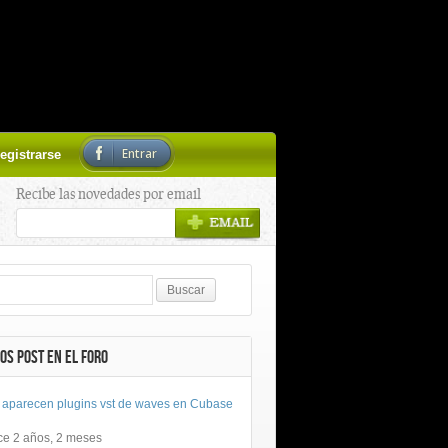
Entrar
egistrarse
Recibe las novedades por email
OS POST EN EL FORO
 aparecen plugins vst de waves en Cubase
ce 2 años, 2 meses