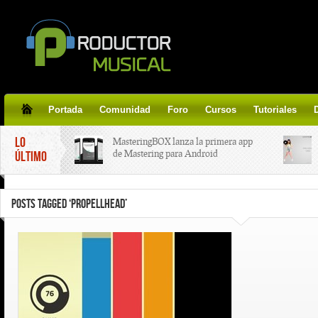
Portada
Comunidad
Foro
Cursos
Tutoriales
LO
MasteringBOX lanza la primera app
de Mastering para Android
ÚLTIMO
MasteringBOX, Masterización on-
POSTS TAGGED ‘PROPELLHEAD’
line gratis!
Korg lanza SDD-3000, el nuevo
pedal de delay.
Tutorial de CLA Effects, aprende a
aplicar efectos a tus voces.