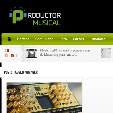
Portada
Comunidad
Foro
Cursos
Tutoriales
LO
MasteringBOX lanza la primera app
de Mastering para Android
ÚLTIMO
MasteringBOX, Masterización on-
POSTS TAGGED ‘VOYAGER’
line gratis!
Korg lanza SDD-3000, el nuevo
pedal de delay.
Tutorial de CLA Effects, aprende a
aplicar efectos a tus voces.