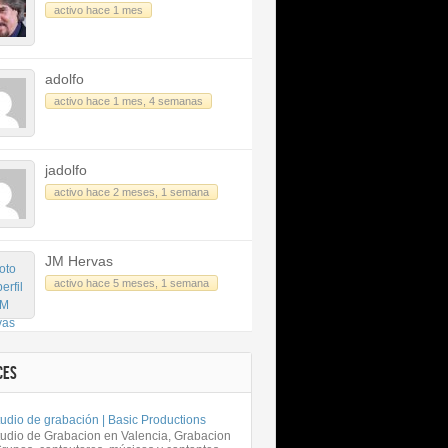
activo hace 1 mes
adolfo
activo hace 1 mes, 4 semanas
jadolfo
activo hace 2 meses, 1 semana
JM Hervas
activo hace 5 meses, 1 semana
CES
udio de grabación | Basic Productions
tudio de Grabacion en Valencia, Grabacion