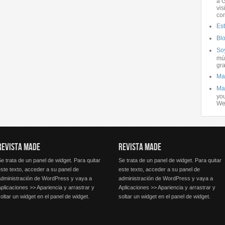
a G
vis
co
Es
Bl
Soy
mús
gra
Ma
Ma
you
We
REVISTA MADE
REVISTA MADE
e trata de un panel de widget. Para quitar
Se trata de un panel de widget. Para quitar
ste texto, acceder a su panel de
este texto, acceder a su panel de
administración de WordPress y vaya a
administración de WordPress y vaya a
plicaciones >> Apariencia y arrastrar y
Aplicaciones >> Apariencia y arrastrar y
oltar un widget en el panel de widget.
soltar un widget en el panel de widget.