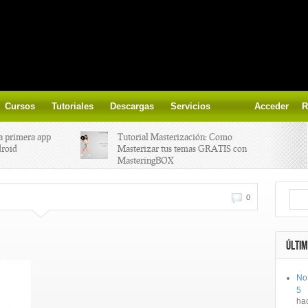
Cursos
Tutoriales
Descargas
Servicios
Acceder
R
a primera app
Tutorial Masterización: Como
droid
Masterizar tus temas GRATIS con
MasteringBOX
ización on-
Yalp crea Fono, Lleva la escena DJ a
0
los parques
 el nuevo
IK Multimedia lanza iRig MIDI 2
ÚLTIM
No
ts, aprende a
Ototo, crea musica con tu objeto
5
oces.
favorito!
ha