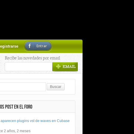
Entrar
egistrarse
Recibe las novedades por email
OS POST EN EL FORO
 aparecen plugins vst de waves en Cubase
ce 2 años, 2 meses