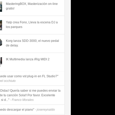
MasteringBOX, Masterización on-line
gratis!
Yalp crea Fono, Lleva la escena DJ a
los parques
Korg lanza SDD-3000, el nuevo pedal
de delay.
IK Multimedia lanza iRig MIDI 2
uede usar como vst plug-in en FL Studio?"
uel occhiuto
 Didac! Quería saber si me puedes enviar la
de tu canción Sola!! Por favor. Excelente
si d..."
- Franco Morales
uedo descargar el piano"
- josereynaldo