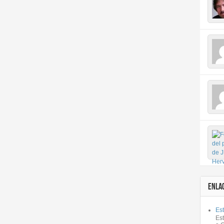
ENLA
Est
Es