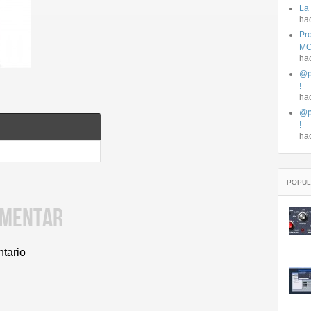
La
ha
Pro
MO
ha
@p
!
ha
@p
!
ha
POPUL
OMENTAR
ntario