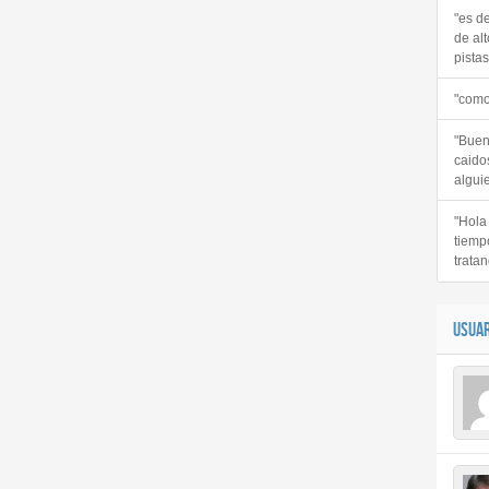
"es d
de alt
pistas 
"como
"Buen
caido
alguie
"Hola
tiemp
tratan
USUAR