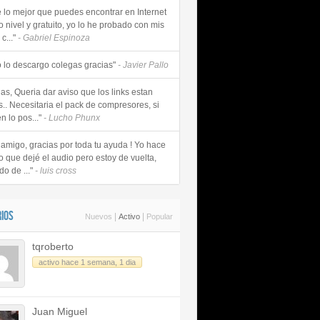
e lo mejor que puedes encontrar en Internet
o nivel y gratuito, yo lo he probado con mis
c..."
- Gabriel Espinoza
 lo descargo colegas gracias"
- Javier Pallo
as, Queria dar aviso que los links estan
s.. Necesitaria el pack de compresores, si
n lo pos..."
- Lucho Phunx
 amigo, gracias por toda tu ayuda ! Yo hace
o que dejé el audio pero estoy de vuelta,
do de ..."
- luis cross
IOS
|
|
Nuevos
Activo
Popular
tqroberto
activo hace 1 semana, 1 dia
Juan Miguel