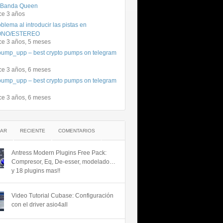
 Banda Queen
ce 3 años
blema al introducir las pistas en
NO/ESTEREO
ce 3 años, 5 meses
ump_upp – best crypto pumps on telegram
ce 3 años, 6 meses
ump_upp – best crypto pumps on telegram
ce 3 años, 6 meses
AR
RECIENTE
COMENTARIOS
Antress Modern Plugins Free Pack:
Compresor, Eq, De-esser, modelado…
y 18 plugins mas!!
Video Tutorial Cubase: Configuración
con el driver asio4all