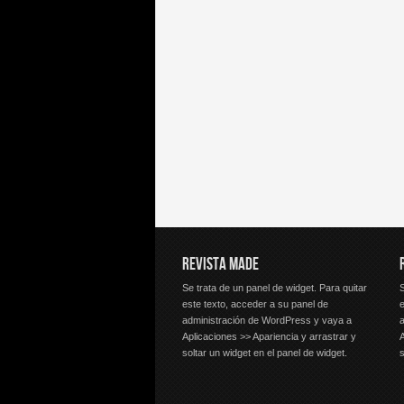
REVISTA MADE
Se trata de un panel de widget. Para quitar
S
este texto, acceder a su panel de
e
administración de WordPress y vaya a
Aplicaciones >> Apariencia y arrastrar y
A
soltar un widget en el panel de widget.
s