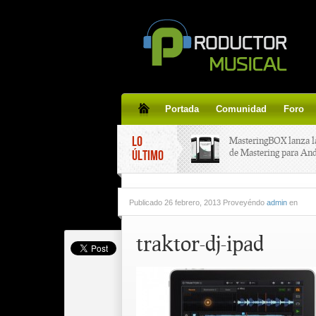
Portada
Comunidad
Foro
LO
MasteringBOX lanza l
de Mastering para An
ÚLTIMO
MasteringBOX, Master
Publicado
26 febrero, 2013 Proveyéndo
admin
en
line gratis!
traktor-dj-ipad
Korg lanza SDD-3000,
pedal de delay.
Tutorial de CLA Effec
aplicar efectos a tus v