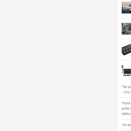
"Se p
- Mig
"Hola
pista 
video, 
"no p