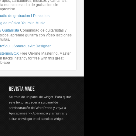
rupos, cantautores, músicos y cantantes,
ita nuestro estudio de grabacion sin
mpromiso.
tudio de grabacion LPestudios
og de música Yours in Music
 Guitarrista
Comunidad de guitarristas y
icos, aprende guitarra con vídeo lecciones
tuitas.
rcSoul | Sonorous Art Designer
steringBOX
Free On-line Mastering, Master
r tracks instantly for free with this great
b-app
REVISTA MADE
Se trata de un panel de widget. Para quitar
este texto, acceder a su panel de
administración de WordPress y vaya a
Aplicaciones >> Apariencia y arrastrar y
soltar un widget en el panel de widget.