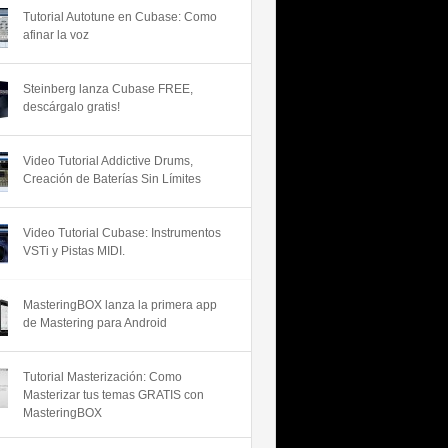
Tutorial Autotune en Cubase: Como
afinar la voz
Steinberg lanza Cubase FREE,
descárgalo gratis!
Video Tutorial Addictive Drums,
Creación de Baterías Sin Límites
Video Tutorial Cubase: Instrumentos
VSTi y Pistas MIDI.
MasteringBOX lanza la primera app
de Mastering para Android
Tutorial Masterización: Como
Masterizar tus temas GRATIS con
MasteringBOX