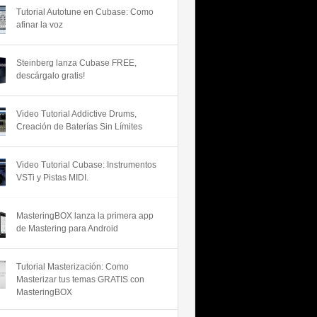
Tutorial Autotune en Cubase: Como
afinar la voz
Steinberg lanza Cubase FREE,
descárgalo gratis!
Video Tutorial Addictive Drums,
Creación de Baterías Sin Límites
Video Tutorial Cubase: Instrumentos
VSTi y Pistas MIDI.
MasteringBOX lanza la primera app
de Mastering para Android
Tutorial Masterización: Como
Masterizar tus temas GRATIS con
MasteringBOX