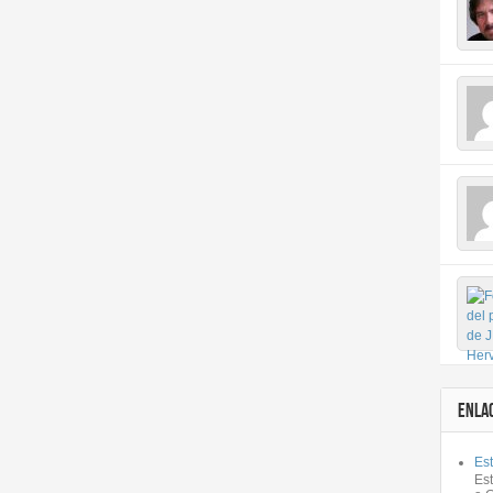
ENLA
Est
Es