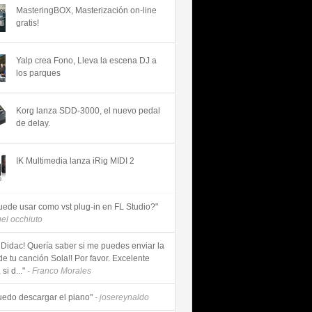
MasteringBOX, Masterización on-line
gratis!
Yalp crea Fono, Lleva la escena DJ a
los parques
Korg lanza SDD-3000, el nuevo pedal
de delay.
IK Multimedia lanza iRig MIDI 2
uede usar como vst plug-in en FL Studio?"
uel occhiuto
 Didac! Quería saber si me puedes enviar la
de tu canción Sola!! Por favor. Excelente
si d..."
- Franco Morales
uedo descargar el piano"
- josereynaldo