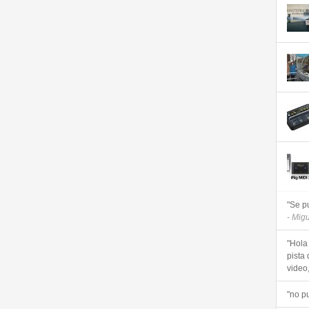
"Se p
- Mig
"Hola
pista 
video, 
"no p