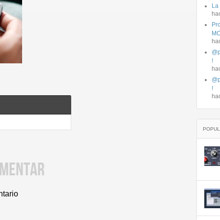
La
ha
Pro
MO
ha
@p
!
ha
@p
!
ha
POPUL
OMENTAR
ntario