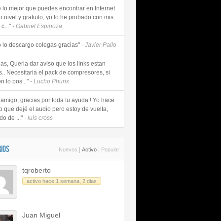
e lo mejor que puedes encontrar en Internet
o nivel y gratuito, yo lo he probado con mis
c..."
- Gabriel Espinoza
 lo descargo colegas gracias"
- Javier Pallo
as, Queria dar aviso que los links estan
s.. Necesitaria el pack de compresores, si
n lo pos..."
- Lucho Phunx
 amigo, gracias por toda tu ayuda ! Yo hace
o que dejé el audio pero estoy de vuelta,
do de ..."
- luis cross
IOS
|
|
Nuevos
Activo
Popular
tqroberto
activo hace 1 semana, 2 dias
Juan Miguel