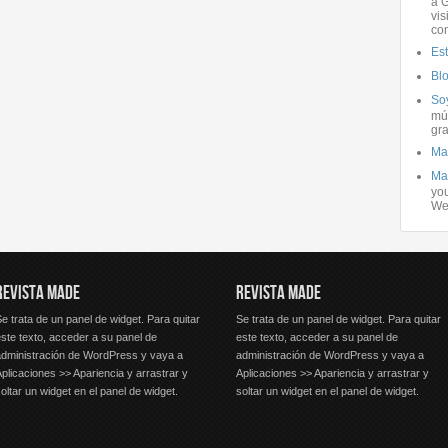
a G
vis
co
Es
Bl
Soy
mús
gra
Ma
Ma
you
We
REVISTA MADE
REVISTA MADE
e trata de un panel de widget. Para quitar
Se trata de un panel de widget. Para quitar
ste texto, acceder a su panel de
este texto, acceder a su panel de
administración de WordPress y vaya a
administración de WordPress y vaya a
plicaciones >> Apariencia y arrastrar y
Aplicaciones >> Apariencia y arrastrar y
oltar un widget en el panel de widget.
soltar un widget en el panel de widget.