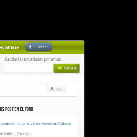
Entrar
egistrarse
Recibe las novedades por email
OS POST EN EL FORO
 aparecen plugins vst de waves en Cubase
ce 2 años, 2 meses