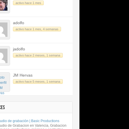
activo hace 1 mes
adolfo
activo hace 1 mes, 4 semanas
jadolfo
activo hace 2 meses, 1 semana
JM Hervas
activo hace 5 meses, 1 semana
CES
udio de grabación | Basic Productions
tudio de Grabacion en Valencia, Grabacion