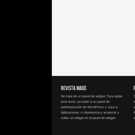
REVISTA MADE
Se trata de un panel de widget. Para quitar
S
este texto, acceder a su panel de
e
administración de WordPress y vaya a
Aplicaciones >> Apariencia y arrastrar y
A
soltar un widget en el panel de widget.
s