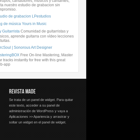
rupos, cantautores, músicos y cantantes,
ita nuestro estudio de grabacion sin
mpromiso.
tudio de grabacion LPestudios
og de música Yours in Music
 Guitarrista
Comunidad de guitarristas y
icos, aprende guitarra con vídeo lecciones
tuitas.
rcSoul | Sonorous Art Designer
steringBOX
Free On-line Mastering, Master
r tracks instantly for free with this great
b-app
REVISTA MADE
Se trata de un panel de widget. Para quitar
este texto, acceder a su panel de
administración de WordPress y vaya a
Aplicaciones >> Apariencia y arrastrar y
soltar un widget en el panel de widget.