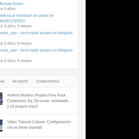
 Banda Queen
ce 3 años
blema al introducir las pistas en
NO/ESTEREO
ce 3 años, 5 meses
ump_upp – best crypto pumps on telegram
ce 3 años, 6 meses
ump_upp – best crypto pumps on telegram
ce 3 años, 6 meses
AR
RECIENTE
COMENTARIOS
Antress Modern Plugins Free Pack:
Compresor, Eq, De-esser, modelado…
y 18 plugins mas!!
Video Tutorial Cubase: Configuración
con el driver asio4all