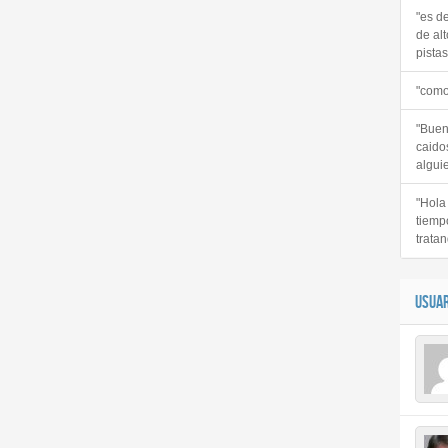
"es d
de alt
pistas 
"como
"Buen
caido
alguie
"Hola
tiemp
tratan
USUAR