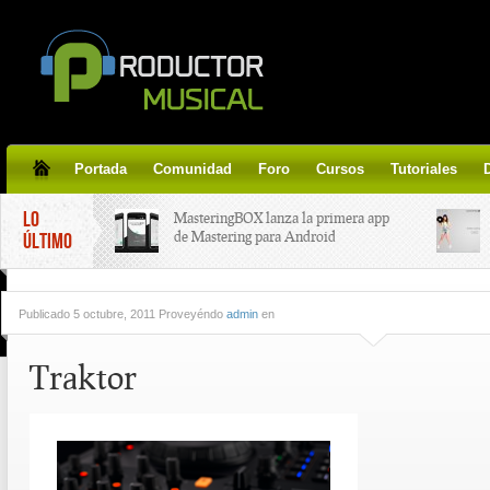
Portada
Comunidad
Foro
Cursos
Tutoriales
LO
MasteringBOX lanza la primera app
de Mastering para Android
ÚLTIMO
MasteringBOX, Masterización on-
Publicado
5 octubre, 2011 Proveyéndo
admin
en
line gratis!
Traktor
Korg lanza SDD-3000, el nuevo
pedal de delay.
Tutorial de CLA Effects, aprende a
aplicar efectos a tus voces.