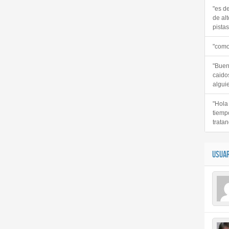
"es d
de alt
pistas 
"como
"Buen
caido
alguie
"Hola
tiemp
tratan
USUAR