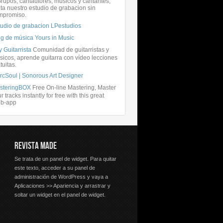
rupos, cantautores, músicos y cantantes,
ita nuestro estudio de grabacion sin
mpromiso.
tudio de grabacion LPestudios
og de música Yours in Music
 Guitarrista
Comunidad de guitarristas y
icos, aprende guitarra con vídeo lecciones
tuitas.
rcSoul | Sonorous Art Designer
steringBOX
Free On-line Mastering, Master
r tracks instantly for free with this great
b-app
REVISTA MADE
Se trata de un panel de widget. Para quitar
este texto, acceder a su panel de
administración de WordPress y vaya a
Aplicaciones >> Apariencia y arrastrar y
soltar un widget en el panel de widget.