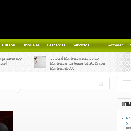
Cursos
Tutoriales
Descargas
Servicios
Acceder
R
a primera app
Tutorial Masterización: Como
droid
Masterizar tus temas GRATIS con
MasteringBOX
ización on-
Yalp crea Fono, Lleva la escena DJ a
0
los parques
 el nuevo
IK Multimedia lanza iRig MIDI 2
ÚLTIM
No
ts, aprende a
Ototo, crea musica con tu objeto
5
oces.
favorito!
ha