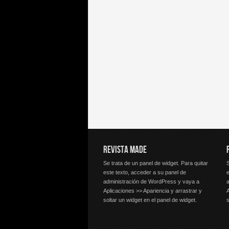
REVISTA MADE
Se trata de un panel de widget. Para quitar
S
este texto, acceder a su panel de
e
administración de WordPress y vaya a
Aplicaciones >> Apariencia y arrastrar y
A
soltar un widget en el panel de widget.
s