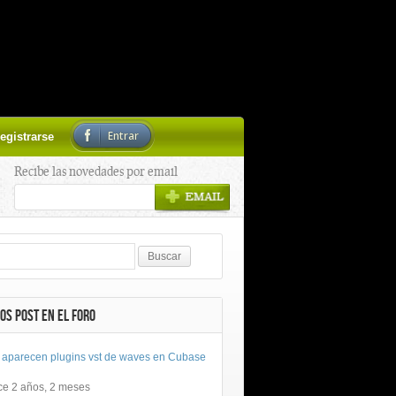
Entrar
egistrarse
Recibe las novedades por email
OS POST EN EL FORO
 aparecen plugins vst de waves en Cubase
ce 2 años, 2 meses