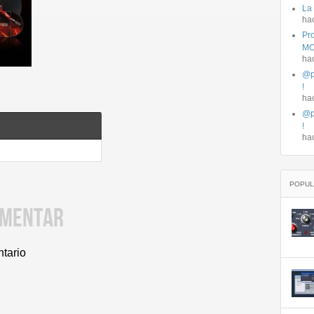
La
ha
Pro
MO
ha
@p
!
ha
@p
!
ha
POPUL
OMENTAR
ntario