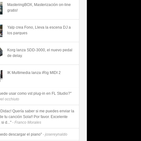
MasteringBOX, Masterización on-line
gratis!
Yalp crea Fono, Lleva la escena DJ a
los parques
Korg lanza SDD-3000, el nuevo pedal
de delay.
IK Multimedia lanza iRig MIDI 2
uede usar como vst plug-in en FL Studio?"
uel occhiuto
 Didac! Quería saber si me puedes enviar la
de tu canción Sola!! Por favor. Excelente
si d..."
- Franco Morales
uedo descargar el piano"
- josereynaldo