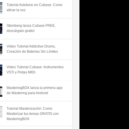
Tutorial Autotune en Cubase: Como
afinar la voz
Steinberg lanza Cubase FREE,
descárgalo gratis!
Video Tutorial Addictive Drums,
Creación de Baterías Sin Límites
Video Tutorial Cubase: Instrumentos
VSTi y Pistas MIDI.
MasteringBOX lanza la primera app
de Mastering para Android
Tutorial Masterización: Como
Masterizar tus temas GRATIS con
MasteringBOX