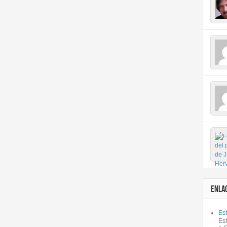
ENLA
Est
Es