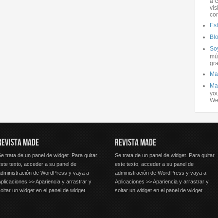
a G
vis
co
Es
Bl
Soy
mús
gra
Ma
Ma
you
We
REVISTA MADE
REVISTA MADE
e trata de un panel de widget. Para quitar
Se trata de un panel de widget. Para quitar
ste texto, acceder a su panel de
este texto, acceder a su panel de
administración de WordPress y vaya a
administración de WordPress y vaya a
plicaciones >> Apariencia y arrastrar y
Aplicaciones >> Apariencia y arrastrar y
oltar un widget en el panel de widget.
soltar un widget en el panel de widget.