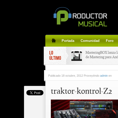
Portada
Comunidad
Foro
LO
MasteringBOX lanza l
de Mastering para An
ÚLTIMO
MasteringBOX, Master
Publicado
18 octubre, 2012 Proveyéndo
admin
en
line gratis!
traktor-kontrol-Z2
Korg lanza SDD-3000,
pedal de delay.
Tutorial de CLA Effec
aplicar efectos a tus v