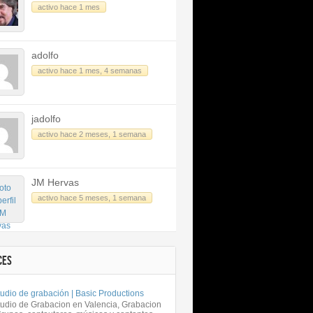
activo hace 1 mes
adolfo
activo hace 1 mes, 4 semanas
jadolfo
activo hace 2 meses, 1 semana
JM Hervas
activo hace 5 meses, 1 semana
CES
udio de grabación | Basic Productions
tudio de Grabacion en Valencia, Grabacion