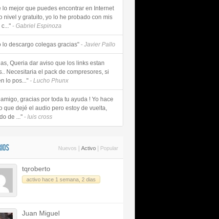
e lo mejor que puedes encontrar en Internet
o nivel y gratuito, yo lo he probado con mis
c..."
- Gabriel Espinoza
 lo descargo colegas gracias"
- Javier Pallo
as, Queria dar aviso que los links estan
s.. Necesitaria el pack de compresores, si
n lo pos..."
- Lucho Phunx
 amigo, gracias por toda tu ayuda ! Yo hace
o que dejé el audio pero estoy de vuelta,
do de ..."
- luis cross
IOS
|
|
Nuevos
Activo
Popular
tqroberto
activo hace 1 semana, 2 dias
Juan Miguel