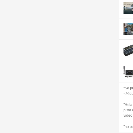
"Se p
- Mig
"Hola
pista 
video, 
"no p