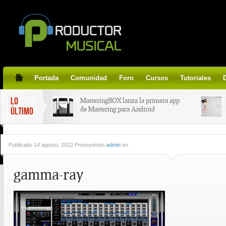
Portada
Comunidad
Foro
Cursos
Tutoriales
LO
MasteringBOX lanza la primera app
de Mastering para Android
ÚLTIMO
MasteringBOX, Masterización on-
Publicado
14 agosto, 2012 Proveyéndo
admin
en
line gratis!
gamma-ray
Korg lanza SDD-3000, el nuevo
pedal de delay.
Tutorial de CLA Effects, aprende a
aplicar efectos a tus voces.