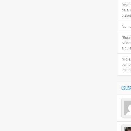
"es d
de alt
pistas 
"como
"Buen
caido
alguie
"Hola
tiemp
tratan
USUAR