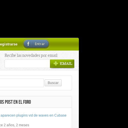
Entrar
egistrarse
Recibe las novedades por email
OS POST EN EL FORO
 aparecen plugins vst de waves en Cubase
ce 2 años, 2 meses