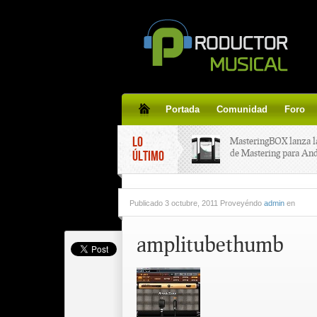
Portada
Comunidad
Foro
LO
MasteringBOX lanza l
de Mastering para An
ÚLTIMO
MasteringBOX, Master
Publicado
3 octubre, 2011 Proveyéndo
admin
en
line gratis!
amplitubethumb
Korg lanza SDD-3000,
pedal de delay.
Tutorial de CLA Effec
aplicar efectos a tus v