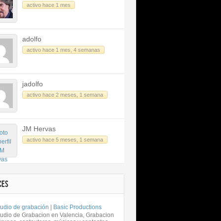
activo hace 1 mes
adolfo
activo hace 1 mes, 4 semanas
jadolfo
activo hace 2 meses, 1 semana
JM Hervas
activo hace 5 meses, 1 semana
CES
udio de grabación | Basic Productions
tudio de Grabacion en Valencia, Grabacion