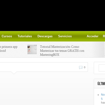
Cursos
Tutoriales
Descargas
Servicios
Acceder
R
a primera app
Tutorial Masterización: Como
droid
Masterizar tus temas GRATIS con
MasteringBOX
ización on-
Yalp crea Fono, Lleva la escena DJ a
0
los parques
 el nuevo
IK Multimedia lanza iRig MIDI 2
ÚLTIM
No
ts, aprende a
Ototo, crea musica con tu objeto
5
oces.
favorito!
ha