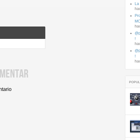
La
ha
Pro
MO
ha
@p
!
ha
@p
!
ha
OMENTAR
POPUL
ntario