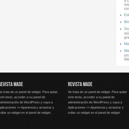
a G
vis
co
Es
Bl
Soy
mús
gra
Ma
Ma
you
We
REVISTA MADE
REVISTA MADE
e trata de un panel de widget. Para quitar
Se trata de un panel de widget. Para quitar
ste texto, acceder a su panel de
este texto, acceder a su panel de
administración de WordPress y vaya a
administración de WordPress y vaya a
plicaciones >> Apariencia y arrastrar y
Aplicaciones >> Apariencia y arrastrar y
oltar un widget en el panel de widget.
soltar un widget en el panel de widget.