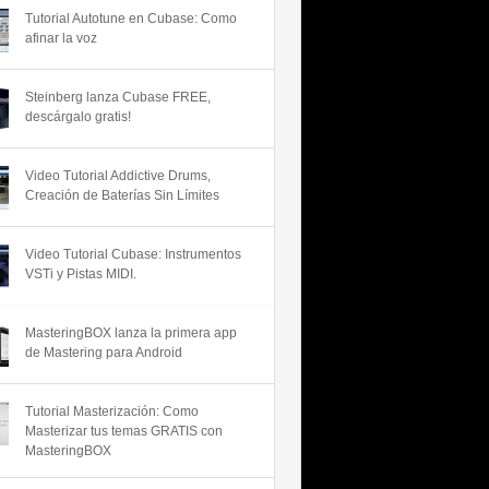
Tutorial Autotune en Cubase: Como
afinar la voz
Steinberg lanza Cubase FREE,
descárgalo gratis!
Video Tutorial Addictive Drums,
Creación de Baterías Sin Límites
Video Tutorial Cubase: Instrumentos
VSTi y Pistas MIDI.
MasteringBOX lanza la primera app
de Mastering para Android
Tutorial Masterización: Como
Masterizar tus temas GRATIS con
MasteringBOX