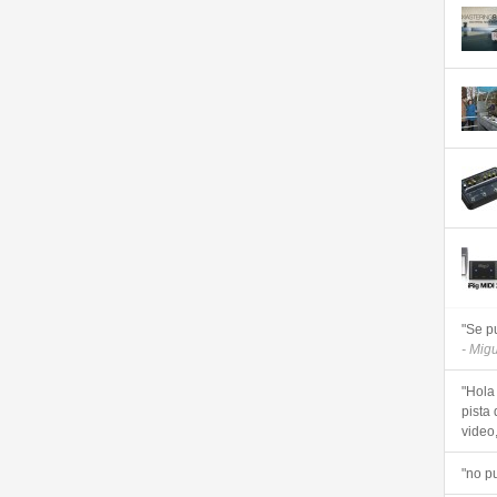
"Se p
- Mig
"Hola
pista 
video, 
"no p