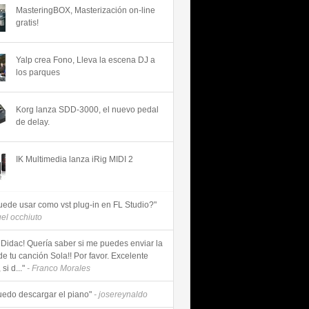
MasteringBOX, Masterización on-line
gratis!
Yalp crea Fono, Lleva la escena DJ a
los parques
Korg lanza SDD-3000, el nuevo pedal
de delay.
IK Multimedia lanza iRig MIDI 2
uede usar como vst plug-in en FL Studio?"
uel occhiuto
 Didac! Quería saber si me puedes enviar la
de tu canción Sola!! Por favor. Excelente
si d..."
- Franco Morales
uedo descargar el piano"
- josereynaldo