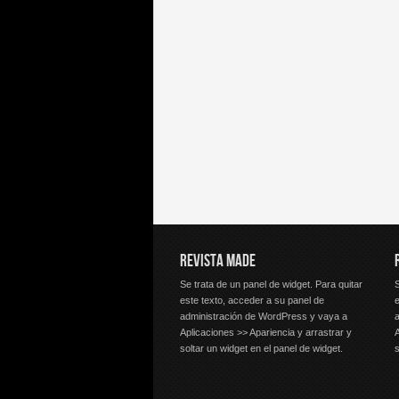
REVISTA MADE
Se trata de un panel de widget. Para quitar
S
este texto, acceder a su panel de
e
administración de WordPress y vaya a
Aplicaciones >> Apariencia y arrastrar y
A
soltar un widget en el panel de widget.
s