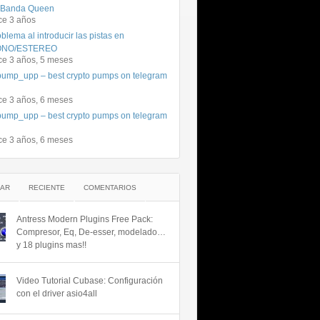
 Banda Queen
ce 3 años
blema al introducir las pistas en
NO/ESTEREO
ce 3 años, 5 meses
ump_upp – best crypto pumps on telegram
ce 3 años, 6 meses
ump_upp – best crypto pumps on telegram
ce 3 años, 6 meses
AR
RECIENTE
COMENTARIOS
Antress Modern Plugins Free Pack:
Compresor, Eq, De-esser, modelado…
y 18 plugins mas!!
Video Tutorial Cubase: Configuración
con el driver asio4all