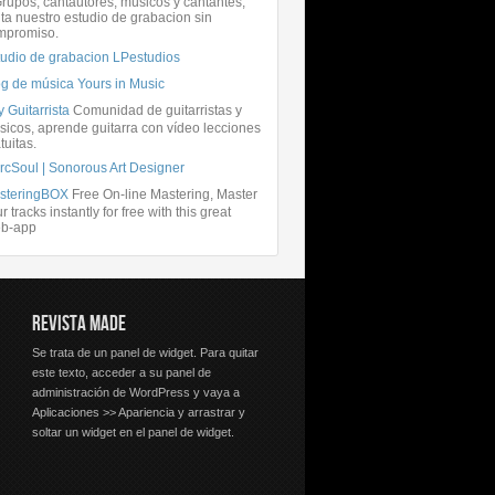
rupos, cantautores, músicos y cantantes,
ita nuestro estudio de grabacion sin
mpromiso.
tudio de grabacion LPestudios
og de música Yours in Music
 Guitarrista
Comunidad de guitarristas y
icos, aprende guitarra con vídeo lecciones
tuitas.
rcSoul | Sonorous Art Designer
steringBOX
Free On-line Mastering, Master
r tracks instantly for free with this great
b-app
REVISTA MADE
Se trata de un panel de widget. Para quitar
este texto, acceder a su panel de
administración de WordPress y vaya a
Aplicaciones >> Apariencia y arrastrar y
soltar un widget en el panel de widget.