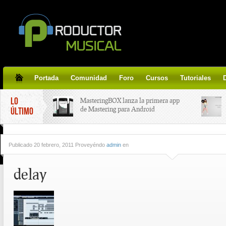
Portada
Comunidad
Foro
Cursos
Tutoriales
LO
MasteringBOX lanza la primera app
de Mastering para Android
ÚLTIMO
MasteringBOX, Masterización on-
Publicado
20 febrero, 2011 Proveyéndo
admin
en
line gratis!
delay
Korg lanza SDD-3000, el nuevo
pedal de delay.
Tutorial de CLA Effects, aprende a
aplicar efectos a tus voces.