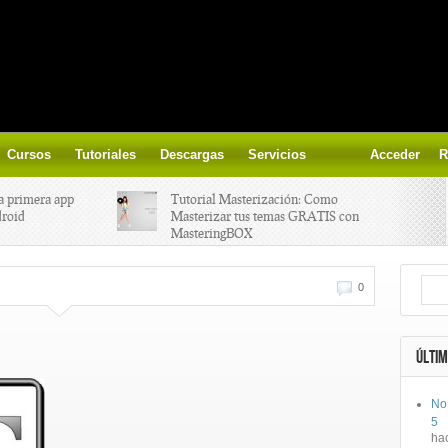
Cursos
Tutoriales
Descargas
Servicios
Acceder
R
a primera app
Tutorial Masterización: Como
droid
Masterizar tus temas GRATIS con
MasteringBOX
ización on-
Yalp crea Fono, Lleva la escena DJ a
0
los parques
 el nuevo
IK Multimedia lanza iRig MIDI 2
ÚLTIM
No
ts, aprende a
Ototo, crea musica con tu objeto
5
oces.
favorito!
ha