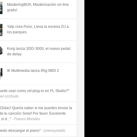
MasteringBOX, Masterización on-line
gratis!
Yalp crea Fono, Lleva la escena DJ a
los parques
Korg lanza SDD-3000, el nuevo pedal
de delay.
IK Multimedia lanza iRig MIDI 2
uede usar como vst plug-in en FL Studio?"
uel occhiuto
 Didac! Quería saber si me puedes enviar la
de tu canción Sola!! Por favor. Excelente
si d..."
- Franco Morales
uedo descargar el piano"
- josereynaldo