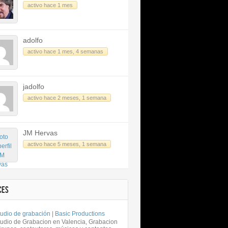
activo hace 1 mes
adolfo
activo hace 1 mes, 4 semanas
jadolfo
activo hace 2 meses, 1 semana
JM Hervas
activo hace 5 meses, 1 semana
CES
udio de grabación | Basic Productions
tudio de Grabacion en Valencia, Grabacion