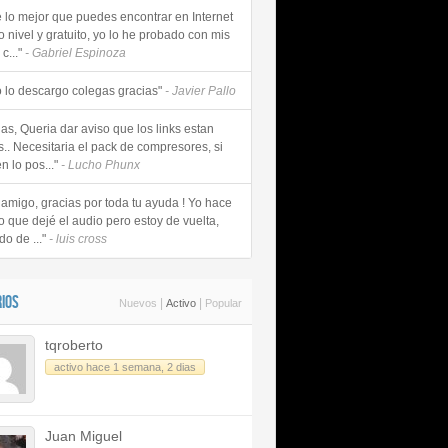
e lo mejor que puedes encontrar en Internet
o nivel y gratuito, yo lo he probado con mis
c..."
- Gabriel Espinoza
 lo descargo colegas gracias"
- Javier Pallo
as, Queria dar aviso que los links estan
s.. Necesitaria el pack de compresores, si
n lo pos..."
- Lucho Phunx
 amigo, gracias por toda tu ayuda ! Yo hace
o que dejé el audio pero estoy de vuelta,
do de ..."
- luis cross
IOS
|
|
Nuevos
Activo
Popular
tqroberto
activo hace 1 semana, 2 dias
Juan Miguel