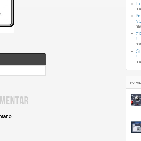
La
ha
Pro
MO
ha
@p
!
ha
@p
!
ha
POPUL
OMENTAR
ntario