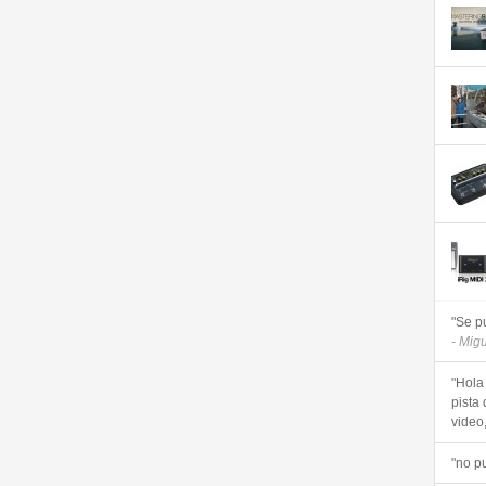
"Se p
- Mig
"Hola
pista 
video, 
"no p