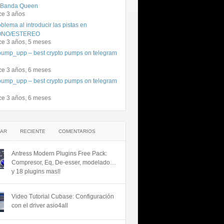
 Banda Queen
ce 3 años
blema al introducir las pistas en
NO/ESTEREO
ce 3 años, 5 meses
ump_upp – best crypto pumps on telegram
ce 3 años, 6 meses
ump_upp – best crypto pumps on telegram
ce 3 años, 6 meses
AR
RECIENTE
COMENTARIOS
Antress Modern Plugins Free Pack:
Compresor, Eq, De-esser, modelado…
y 18 plugins mas!!
Video Tutorial Cubase: Configuración
con el driver asio4all