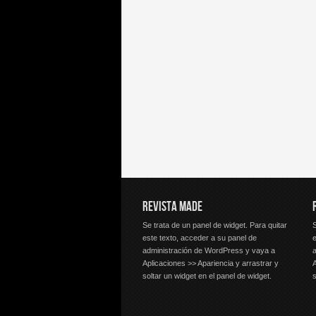
REVISTA MADE
Se trata de un panel de widget. Para quitar
S
este texto, acceder a su panel de
e
administración de WordPress y vaya a
Aplicaciones >> Apariencia y arrastrar y
A
soltar un widget en el panel de widget.
s