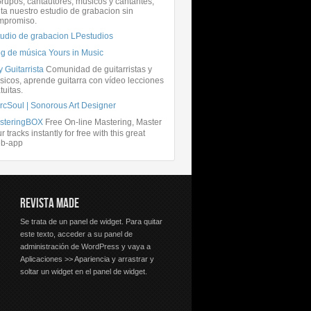
rupos, cantautores, músicos y cantantes,
ita nuestro estudio de grabacion sin
mpromiso.
tudio de grabacion LPestudios
og de música Yours in Music
 Guitarrista
Comunidad de guitarristas y
icos, aprende guitarra con vídeo lecciones
tuitas.
rcSoul | Sonorous Art Designer
steringBOX
Free On-line Mastering, Master
r tracks instantly for free with this great
b-app
REVISTA MADE
Se trata de un panel de widget. Para quitar
este texto, acceder a su panel de
administración de WordPress y vaya a
Aplicaciones >> Apariencia y arrastrar y
soltar un widget en el panel de widget.