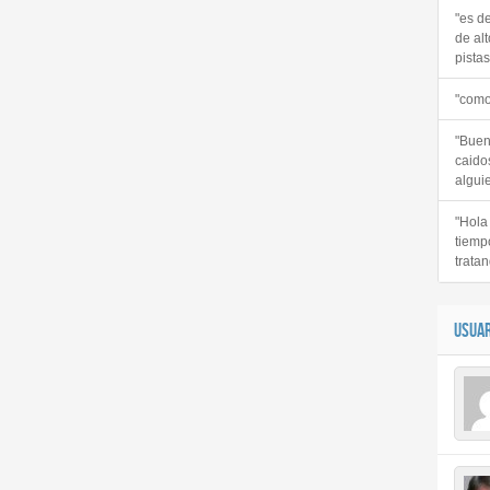
"es d
de alt
pistas 
"como
"Buen
caido
alguie
"Hola
tiemp
tratan
USUAR