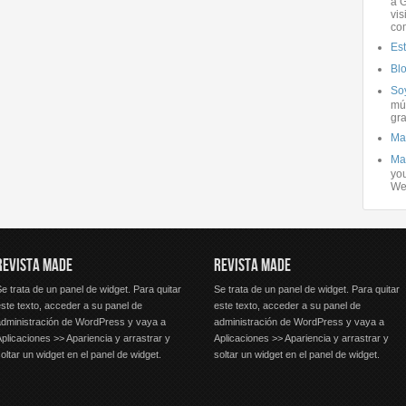
a G
vis
co
Es
Bl
Soy
mús
gra
Ma
Ma
you
We
REVISTA MADE
REVISTA MADE
e trata de un panel de widget. Para quitar
Se trata de un panel de widget. Para quitar
ste texto, acceder a su panel de
este texto, acceder a su panel de
administración de WordPress y vaya a
administración de WordPress y vaya a
plicaciones >> Apariencia y arrastrar y
Aplicaciones >> Apariencia y arrastrar y
oltar un widget en el panel de widget.
soltar un widget en el panel de widget.