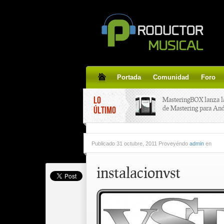
Portada
Comunidad
Foro
LO
MasteringBOX lanza l
de Mastering para An
ÚLTIMO
MasteringBOX, Master
Publicado
31 octubre, 2011 Proveyéndo
admin
en
line gratis!
instalacionvst
Korg lanza SDD-3000,
pedal de delay.
Tutorial de CLA Effec
aplicar efectos a tus v