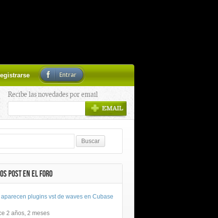
Entrar
egistrarse
Recibe las novedades por email
OS POST EN EL FORO
 aparecen plugins vst de waves en Cubase
ce 2 años, 2 meses