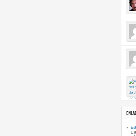
ENLA
Est
Es