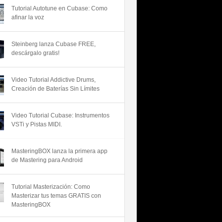
Tutorial Autotune en Cubase: Como
afinar la voz
Steinberg lanza Cubase FREE,
descárgalo gratis!
Video Tutorial Addictive Drums,
Creación de Baterías Sin Límites
Video Tutorial Cubase: Instrumentos
VSTi y Pistas MIDI.
MasteringBOX lanza la primera app
de Mastering para Android
Tutorial Masterización: Como
Masterizar tus temas GRATIS con
MasteringBOX