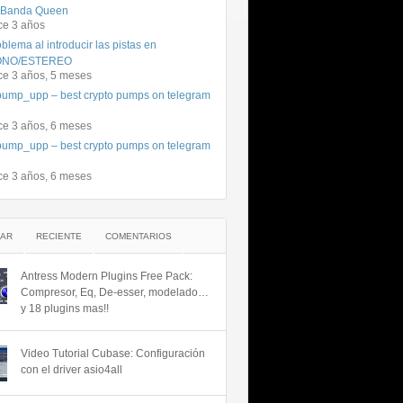
 Banda Queen
ce 3 años
blema al introducir las pistas en
NO/ESTEREO
ce 3 años, 5 meses
ump_upp – best crypto pumps on telegram
ce 3 años, 6 meses
ump_upp – best crypto pumps on telegram
ce 3 años, 6 meses
AR
RECIENTE
COMENTARIOS
Antress Modern Plugins Free Pack:
Compresor, Eq, De-esser, modelado…
y 18 plugins mas!!
Video Tutorial Cubase: Configuración
con el driver asio4all