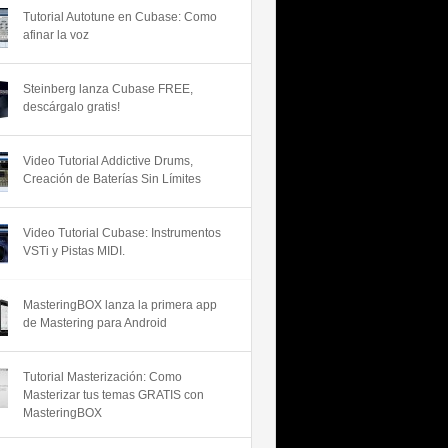
Tutorial Autotune en Cubase: Como
afinar la voz
Steinberg lanza Cubase FREE,
descárgalo gratis!
Video Tutorial Addictive Drums,
Creación de Baterías Sin Límites
Video Tutorial Cubase: Instrumentos
VSTi y Pistas MIDI.
MasteringBOX lanza la primera app
de Mastering para Android
Tutorial Masterización: Como
Masterizar tus temas GRATIS con
MasteringBOX