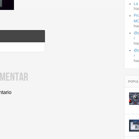
La
ha
Pro
MO
ha
@p
!
ha
@p
!
ha
OMENTAR
POPUL
ntario