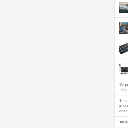
"Se p
- Mig
"Hola
pista 
video, 
"no p