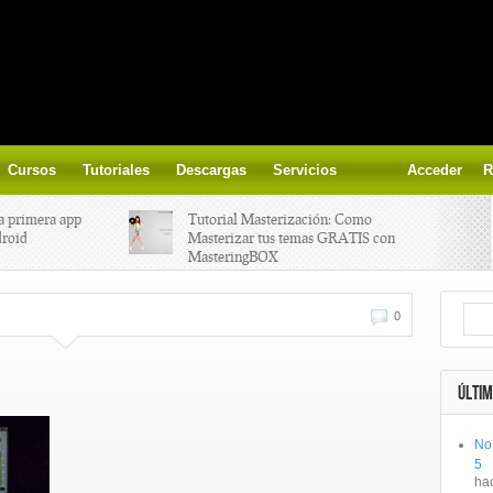
Cursos
Tutoriales
Descargas
Servicios
Acceder
R
a primera app
Tutorial Masterización: Como
droid
Masterizar tus temas GRATIS con
MasteringBOX
ización on-
Yalp crea Fono, Lleva la escena DJ a
0
los parques
 el nuevo
IK Multimedia lanza iRig MIDI 2
ÚLTIM
No
ts, aprende a
Ototo, crea musica con tu objeto
5
oces.
favorito!
ha