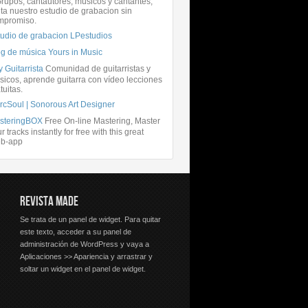
rupos, cantautores, músicos y cantantes,
ita nuestro estudio de grabacion sin
mpromiso.
tudio de grabacion LPestudios
og de música Yours in Music
 Guitarrista
Comunidad de guitarristas y
icos, aprende guitarra con vídeo lecciones
tuitas.
rcSoul | Sonorous Art Designer
steringBOX
Free On-line Mastering, Master
r tracks instantly for free with this great
b-app
REVISTA MADE
Se trata de un panel de widget. Para quitar
este texto, acceder a su panel de
administración de WordPress y vaya a
Aplicaciones >> Apariencia y arrastrar y
soltar un widget en el panel de widget.