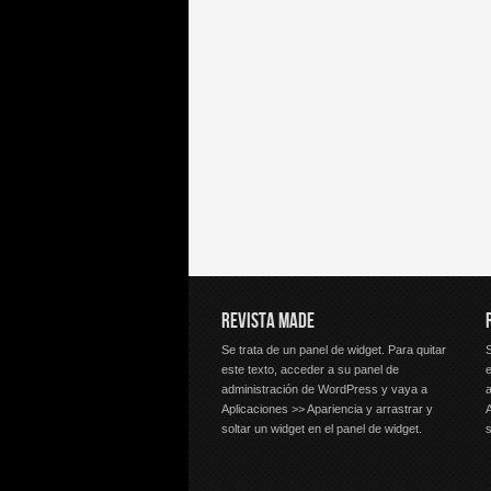
REVISTA MADE
Se trata de un panel de widget. Para quitar
S
este texto, acceder a su panel de
e
administración de WordPress y vaya a
Aplicaciones >> Apariencia y arrastrar y
A
soltar un widget en el panel de widget.
s