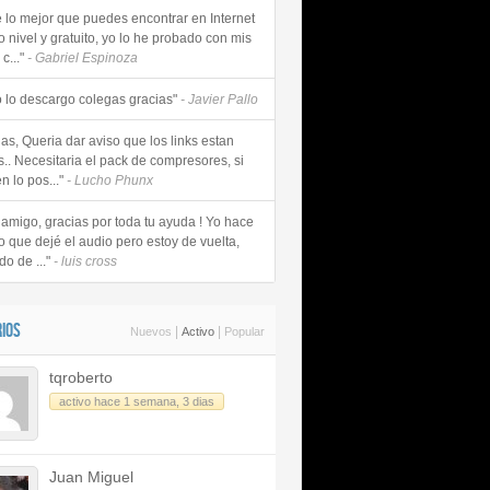
e lo mejor que puedes encontrar en Internet
o nivel y gratuito, yo lo he probado con mis
c..."
- Gabriel Espinoza
 lo descargo colegas gracias"
- Javier Pallo
as, Queria dar aviso que los links estan
s.. Necesitaria el pack de compresores, si
n lo pos..."
- Lucho Phunx
 amigo, gracias por toda tu ayuda ! Yo hace
o que dejé el audio pero estoy de vuelta,
do de ..."
- luis cross
IOS
|
|
Nuevos
Activo
Popular
tqroberto
activo hace 1 semana, 3 dias
Juan Miguel