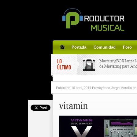
Portada
Comunidad
Foro
LO
MasteringBOX lanza l
de Mastering para An
ÚLTIMO
MasteringBOX, Master
Publicado
10 abril, 2014 Proveyéndo Jorge Morcillo
en
line gratis!
vitamin
Korg lanza SDD-3000,
pedal de delay.
Tutorial de CLA Effec
aplicar efectos a tus v