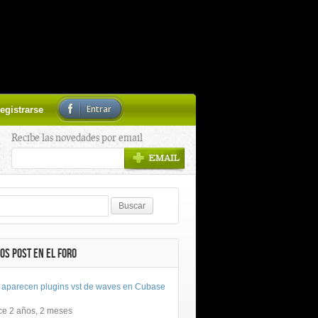
Entrar
egistrarse
Recibe las novedades por email
OS POST EN EL FORO
 aparecen plugins vst de waves en Cubase
ce 2 años, 2 meses