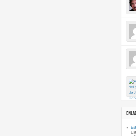
ENLA
Est
Es