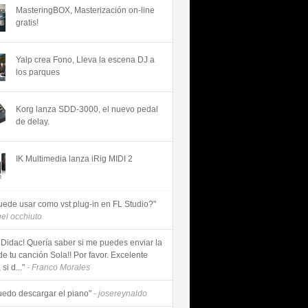
MasteringBOX, Masterización on-line
gratis!
Yalp crea Fono, Lleva la escena DJ a
los parques
Korg lanza SDD-3000, el nuevo pedal
de delay.
IK Multimedia lanza iRig MIDI 2
uede usar como vst plug-in en FL Studio?"
uel occhiuto
 Didac! Quería saber si me puedes enviar la
de tu canción Sola!! Por favor. Excelente
si d..."
- Franco Morales
uedo descargar el piano"
- josereynaldo