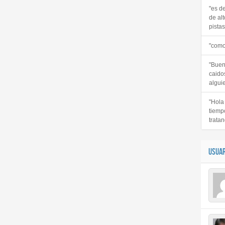
"es d
de alt
pistas 
"como
"Buen
caido
alguie
"Hola
tiemp
tratan
USUAR