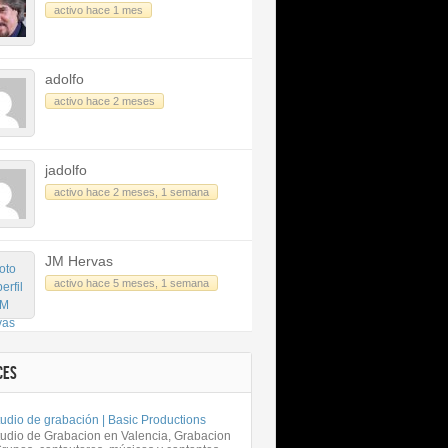
activo hace 1 mes
adolfo
activo hace 2 meses
jadolfo
activo hace 2 meses, 1 semana
JM Hervas
activo hace 5 meses, 1 semana
CES
udio de grabación | Basic Productions
tudio de Grabacion en Valencia, Grabacion