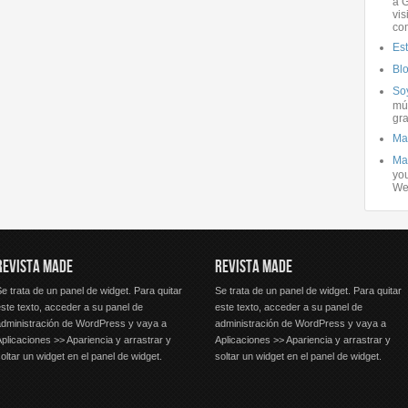
a G
vis
co
Es
Bl
Soy
mús
gra
Ma
Ma
you
We
REVISTA MADE
REVISTA MADE
e trata de un panel de widget. Para quitar
Se trata de un panel de widget. Para quitar
ste texto, acceder a su panel de
este texto, acceder a su panel de
administración de WordPress y vaya a
administración de WordPress y vaya a
plicaciones >> Apariencia y arrastrar y
Aplicaciones >> Apariencia y arrastrar y
oltar un widget en el panel de widget.
soltar un widget en el panel de widget.