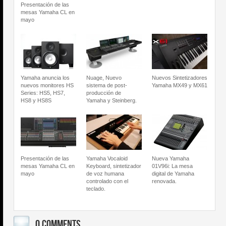
Presentación de las
mesas Yamaha CL en
mayo
Yamaha anuncia los
Nuage, Nuevo
Nuevos Sintetizadores
nuevos monitores HS
sistema de post-
Yamaha MX49 y MX61
Series: HS5, HS7,
producción de
HS8 y HS8S
Yamaha y Steinberg.
Presentación de las
Yamaha Vocaloid
Nueva Yamaha
mesas Yamaha CL en
Keyboard, sintetizador
01V96i: La mesa
mayo
de voz humana
digital de Yamaha
controlado con el
renovada.
teclado.
0 COMMENTS