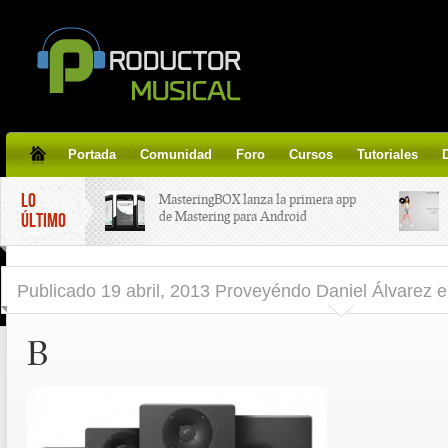
Portada
Comunidad
Foro
Cursos
Tutoriales
LO
MasteringBOX lanza la primera app
de Mastering para Android
ÚLTIMO
MasteringBOX, Masterización on-
Publicado
19 abril, 2013 Proveyéndo Daniel Álvarez
e
line gratis!
B
Korg lanza SDD-3000, el nuevo
pedal de delay.
Tutorial de CLA Effects, aprende a
aplicar efectos a tus voces.