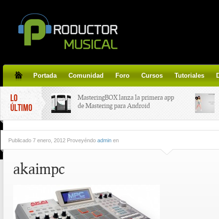
Portada
Comunidad
Foro
Cursos
Tutoriales
LO
MasteringBOX lanza la primera app
de Mastering para Android
ÚLTIMO
MasteringBOX, Masterización on-
Publicado
7 enero, 2012 Proveyéndo
admin
en
line gratis!
akaimpc
Korg lanza SDD-3000, el nuevo
pedal de delay.
Tutorial de CLA Effects, aprende a
aplicar efectos a tus voces.